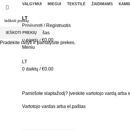
VALGYMUI
MIEGUI
TEKSTILĖ
ŽAIDIMAMS
KAMB
LT
Prisijungti / Registruotis
Norų sąrašas
IEŠKOTI PREKIŲ
0
daiktų
/
€
0.00
Pradėkite rašyti ir pamatysite prekes.
Meniu
LT
0
daiktų
/
€
0.00
Paskyra
Pamiršote slaptažodį? Įveskite vartotojo vardą arba e
Vartotojo vardas arba el.paštas