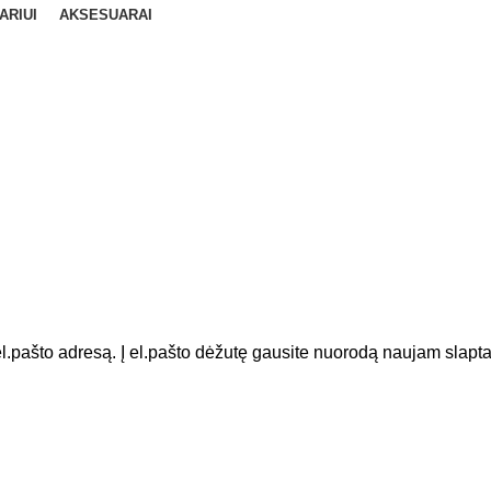
ARIUI
AKSESUARAI
l.pašto adresą. Į el.pašto dėžutę gausite nuorodą naujam slaptaž