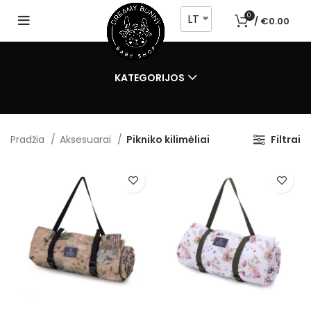
LT
0
/
€
0.00
KATEGORIJOS
Pradžia
Aksesuarai
Pikniko kilimėliai
Filtrai