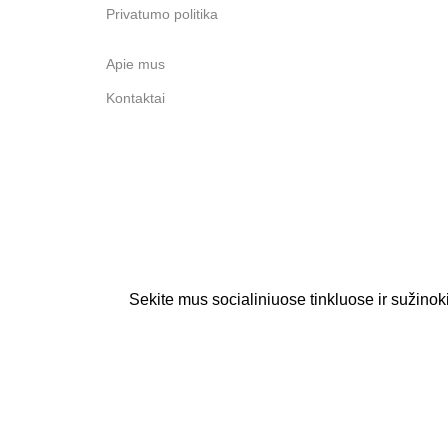
Privatumo politika
Apie mus
Kontaktai
Sekite mus socialiniuose tinkluose ir sužinoki
MB DREAMY BUNNY
2026 | Sukurta
acceleratd
.
Parduotuvė
Įsimintos prekės