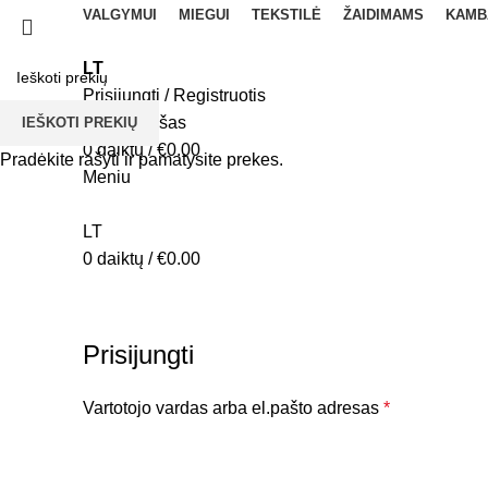
VALGYMUI
MIEGUI
TEKSTILĖ
ŽAIDIMAMS
KAMB
LT
Prisijungti / Registruotis
Norų sąrašas
IEŠKOTI PREKIŲ
0
daiktų
/
€
0.00
Pradėkite rašyti ir pamatysite prekes.
Meniu
LT
0
daiktų
/
€
0.00
Paskyra
Prisijungti
Vartotojo vardas arba el.pašto adresas
*