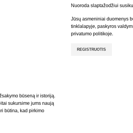
Nuoroda slaptažodžiui susikurt
Jūsų asmeniniai duomenys b
tinklalapyje, paskyros valdy
privatumo politikoje
.
REGISTRUOTIS
žsakymo būseną ir istoriją.
eitai sukursime jums naują
uri būtina, kad pirkimo