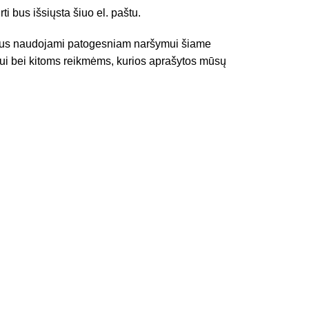
i bus išsiųsta šiuo el. paštu.
us naudojami patogesniam naršymui šiame
mui bei kitoms reikmėms, kurios aprašytos mūsų