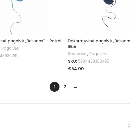
inė pagalvė „Balionas” – Petrol
Dekoratyvinė pagalvė „Balionas
Blue
,
Pagalvės
Kambariui
,
Pagalvės
439302191
SKU:
5904439303495
€
54.00
I SAVYBES
PASIRINKTI SAVYBES
1
2
→