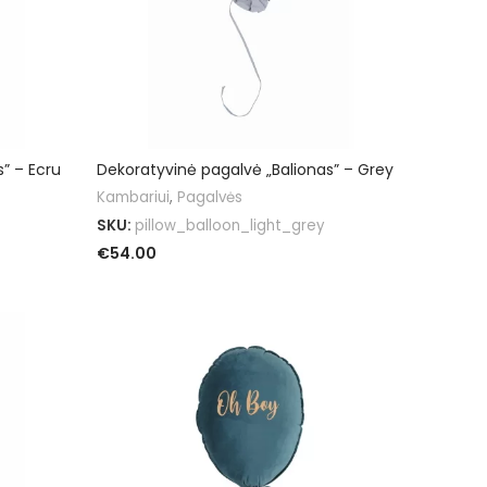
” – Ecru
Dekoratyvinė pagalvė „Balionas” – Grey
Kambariui
,
Pagalvės
SKU:
pillow_balloon_light_grey
€
54.00
PASIRINKTI SAVYBES