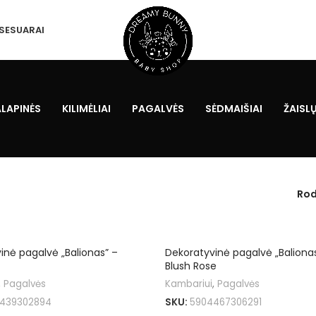
SESUARAI
ALAPINĖS
KILIMĖLIAI
PAGALVĖS
SĖDMAIŠIAI
ŽAISLŲ
Rod
inė pagalvė „Balionas” –
Dekoratyvinė pagalvė „Balionas
Blush Rose
,
Pagalvės
Kambariui
,
Pagalvės
439302894
SKU:
5904467306291