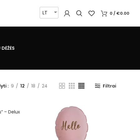
LT
0
/
€
0.00
 DĖŽĖS
yti
9
12
18
24
Filtrai
” – Delux