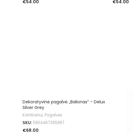
€
54.00
€
54.00
PASIRINKTI SAVYBES
PASIRINKT
Dekoratyvinė pagalvė „Balionas” – Delux
Silver Grey
Kambariui
,
Pagalvės
SKU:
5904467305997
€
68.00