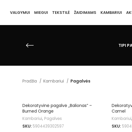
VALGYMUI
MIEGUI
TEKSTILĖ
ŽAIDIMAMS
KAMBARIUI
AK
TIPI P
Pradžia
Kambariui
Pagalvės
Dekoratyvinė pagalvė „Balionas” –
Dekoratyv
Burned Orange
Camel
Kambariui
,
Pagalvės
Kambariui
SKU:
5904439302597
SKU:
5904