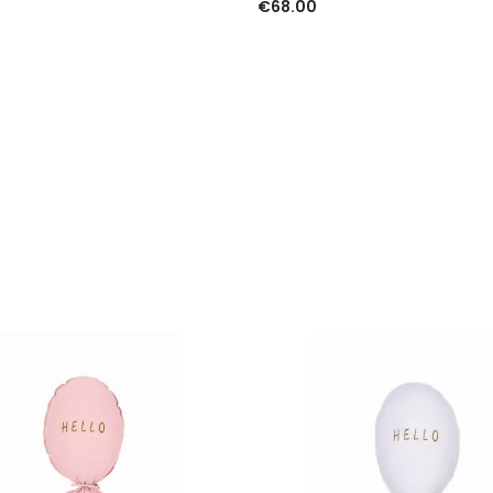
€
68.00
I SAVYBES
PASIRINKTI SAVYBES