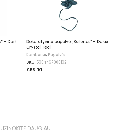
” – Dark
Dekoratyvinė pagalvė „Balionas” – Delux
Crystal Teal
Kambariui
,
Pagalvės
SKU:
5904467306192
€
68.00
PASIRINKTI SAVYBES
SUŽINOKITE DAUGIAU