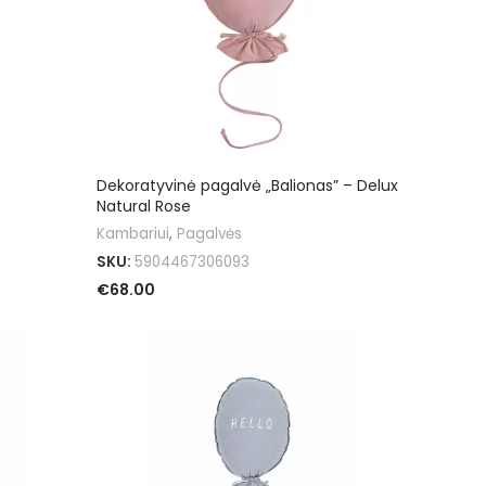
Dekoratyvinė pagalvė „Balionas” – Delux
Natural Rose
Kambariui
,
Pagalvės
SKU:
5904467306093
€
68.00
PASIRINKTI SAVYBES