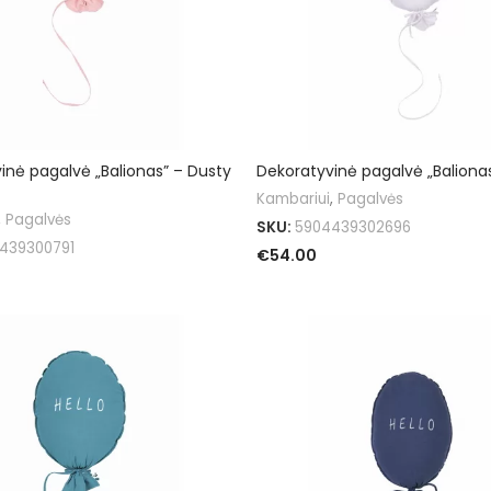
inė pagalvė „Balionas” – Dusty
Dekoratyvinė pagalvė „Balionas
Kambariui
,
Pagalvės
,
Pagalvės
SKU:
5904439302696
439300791
€
54.00
PASIRINKTI SAVYBES
I SAVYBES