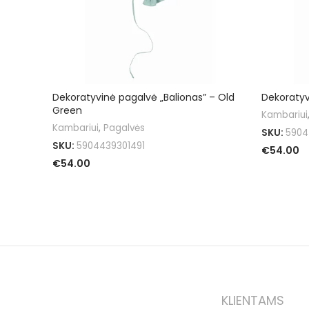
Dekoratyvinė pagalvė „Balionas” – Old
Dekoratyv
Green
Kambariui
Kambariui
,
Pagalvės
SKU:
5904
SKU:
5904439301491
€
54.00
€
54.00
PASIRINKT
PASIRINKTI SAVYBES
KLIENTAMS