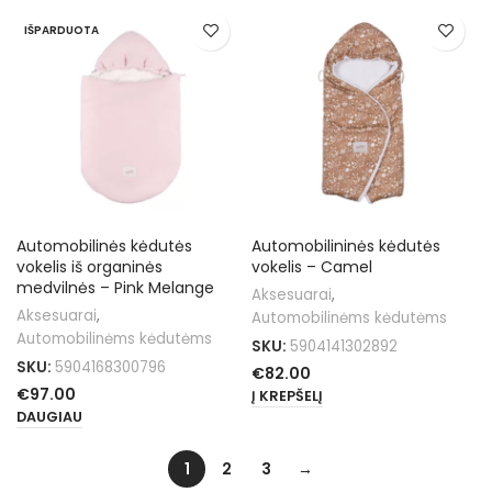
IŠPARDUOTA
Automobilinės kėdutės
Automobilininės kėdutės
vokelis iš organinės
vokelis – Camel
medvilnės – Pink Melange
Aksesuarai
,
Aksesuarai
,
Automobilinėms kėdutėms
Automobilinėms kėdutėms
SKU:
5904141302892
SKU:
5904168300796
€
82.00
€
97.00
Į KREPŠELĮ
DAUGIAU
1
2
3
→