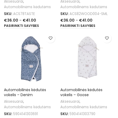
Aksesuarai
,
Aksesuarai
,
Automobilinėms kėdutėms
Automobilinėms kėdutėms
SKU:
ACS78TASTE
SKU:
ACS82WOOD004-SML
€
36.00
–
€
41.00
€
36.00
–
€
41.00
PASIRINKTI SAVYBES
PASIRINKTI SAVYBES
Automobilinės kėdutės
Automobilinės kėdutės
vokelis – Denim
vokelis – Goose
Aksesuarai
,
Aksesuarai
,
Automobilinėms kėdutėms
Automobilinėms kėdutėms
SKU:
5904141303691
SKU:
5904141303790