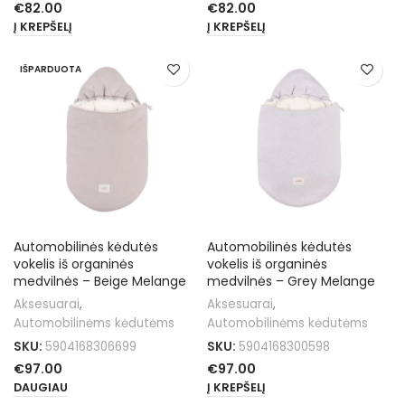
€
82.00
€
82.00
Į KREPŠELĮ
Į KREPŠELĮ
IŠPARDUOTA
Automobilinės kėdutės
Automobilinės kėdutės
vokelis iš organinės
vokelis iš organinės
medvilnės – Beige Melange
medvilnės – Grey Melange
Aksesuarai
,
Aksesuarai
,
Automobilinėms kėdutėms
Automobilinėms kėdutėms
SKU:
5904168306699
SKU:
5904168300598
€
97.00
€
97.00
DAUGIAU
Į KREPŠELĮ