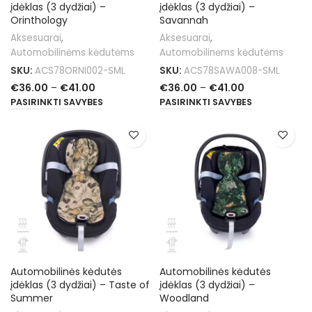
įdėklas (3 dydžiai) –
įdėklas (3 dydžiai) –
Orinthology
Savannah
Aksesuarai
,
Aksesuarai
,
Automobilinėms kėdutėms
Automobilinėms kėdutėms
SKU:
ACS78ORNI002-SML
SKU:
ACS78SAWA008-SML
€
36.00
–
€
41.00
€
36.00
–
€
41.00
PASIRINKTI SAVYBES
PASIRINKTI SAVYBES
Automobilinės kėdutės
Automobilinės kėdutės
įdėklas (3 dydžiai) – Taste of
įdėklas (3 dydžiai) –
Summer
Woodland