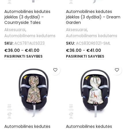
Automobilinės kėdutės
Automobilinės kėdutės
įdėklas (3 dydžiai) –
įdėklas (3 dydžiai) – Dream
Countryside Tales
Garden
Aksesuarai
,
Aksesuarai
,
Automobilinėms kėdutėms
Automobilinėms kėdutėms
SKU:
ACS78TALES023
SKU:
ACS83DRE021-SML
€
36.00
–
€
41.00
€
36.00
–
€
41.00
PASIRINKTI SAVYBES
PASIRINKTI SAVYBES
Automobilinės kėdutės
Automobilinės kėdutės