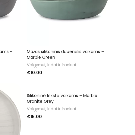
ikams –
Mažas silikoninis dubenėlis vaikams –
Marble Green
Valgymui
,
Indai ir įrankiai
€
10.00
Į KREPŠELĮ
Silikoninė lėkštė vaikams – Marble
Granite Grey
Valgymui
,
Indai ir įrankiai
€
15.00
Į KREPŠELĮ