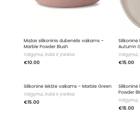
Mažas silikoninis dubenėlis vaikams –
Silikoninė
Marble Powder Blush
Autumn G
Valgymui
,
Indai ir įrankiai
Valgymui
,
€
10.00
€
15.00
DAUGIAU
Į KREPŠELĮ
IŠPARDU
Silikoninė lėkštė vaikams – Marble Green
Silikoninė
Powder Bl
Valgymui
,
Indai ir įrankiai
Valgymui
,
€
15.00
€
15.00
Į KREPŠELĮ
DAUGIAU