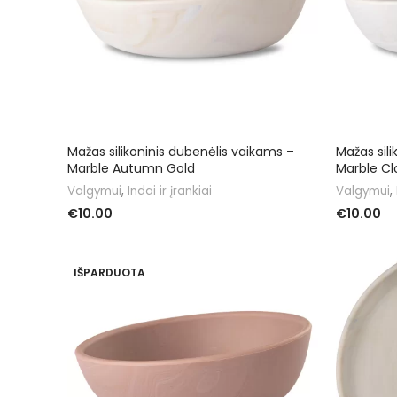
Mažas silikoninis dubenėlis vaikams –
Mažas sil
Marble Autumn Gold
Marble Cl
Valgymui
,
Indai ir įrankiai
Valgymui
,
€
10.00
€
10.00
Į KREPŠELĮ
DAUGIAU
IŠPARDUOTA