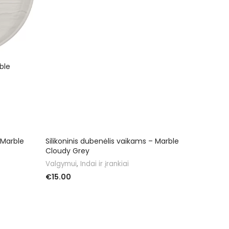
ble
IŠPARDUOTA
 Marble
Silikoninis dubenėlis vaikams – Marble
Cloudy Grey
Valgymui
,
Indai ir įrankiai
€
15.00
DAUGIAU