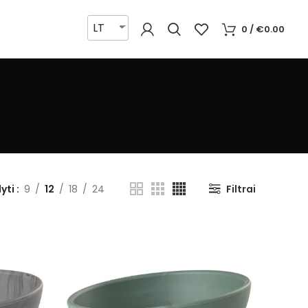
LT
0
/
€
0.00
yti
9
12
18
24
Filtrai