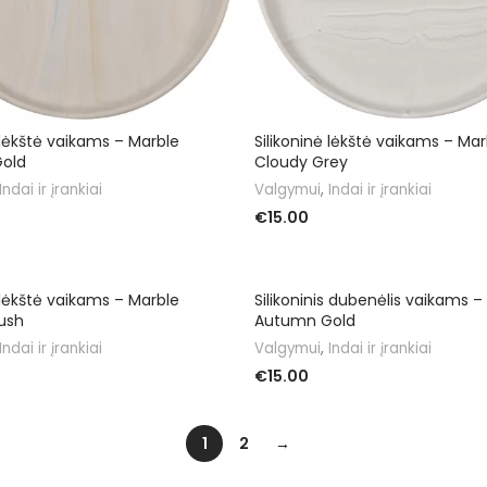
 lėkštė vaikams – Marble
Silikoninė lėkštė vaikams – Mar
old
Cloudy Grey
Indai ir įrankiai
Valgymui
,
Indai ir įrankiai
€
15.00
DAUGIAU
OTA
 lėkštė vaikams – Marble
Silikoninis dubenėlis vaikams –
ush
Autumn Gold
Indai ir įrankiai
Valgymui
,
Indai ir įrankiai
€
15.00
Į KREPŠELĮ
1
2
→