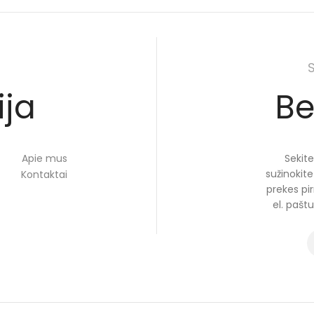
ija
Be
Sekite
Apie mus
sužinokit
Kontaktai
prekes pir
el. pašt