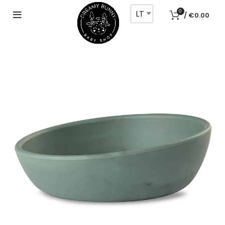
LT
0
/
€
0.00