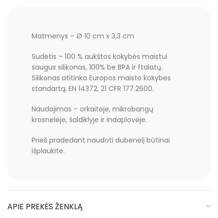
Matmenys – Ø 10 cm x 3,3 cm
Sudėtis – 100 % aukštos kokybės maistui
saugus silikonas, 100% be BPA ir ftalatų.
Silikonas atitinka Europos maisto kokybės
standartą, EN 14372, 21 CFR 177.2600.
Naudojimas – orkaitėje, mikrobangų
krosnelėje, šaldiklyje ir indaplovėje.
Prieš pradedant naudoti dubenėlį būtinai
išplaukite.
APIE PREKĖS ŽENKLĄ