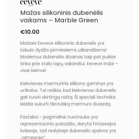
Mažas silikoninis dubenėlis
vaikams – Marble Green
€
10.00
Mažasis Eeveve silikoninis dubenėlis yra
tobulo dydžio pirmiesiems užkandžiams!
Modernus dubenėlio dizainas taip pat puikiai
tinka prie stalo tapų vakarėliui. Eeveve indai –
visai šeimai!
Kiekvienas marmurinis silikono gaminys yra
unikalus. Tai reiškia, kad kiekvienas dubenėlis
gali turėti skirtingą raštą. Ši speciali technika
leidžia sukurti tikrovišką marmuro išvaizdą.
Pastaba – pagrindinė nuotrauka yra
reprezentacinio pobūdžio, daryta fotosesijos
šviesoje, tad realybėje dubenėlio spalvos yra
„ramesnės”.