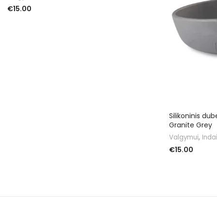
€
15.00
DAUGIAU
Silikoninis du
Granite Grey
Valgymui
,
Indai
€
15.00
Į KREPŠELĮ