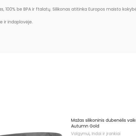
, 100% be BPA ir ftalatų. Silikonas atitinka Europos maisto kokyb
e ir indaplovėje.
Mažas silikoninis dubenėlis va
Autumn Gold
Valgymui
,
Indai ir įrankiai