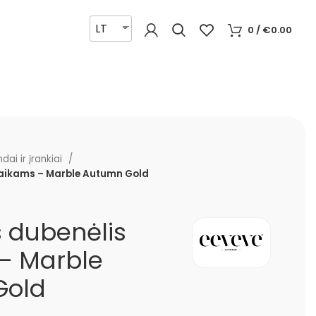
LT
0
/
€
0.00
ndai ir įrankiai
 vaikams – Marble Autumn Gold
is dubenėlis
– Marble
Gold