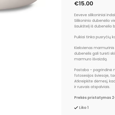
€
15.00
Eeveve silikoniniai inda
Silikoninio dubenėlio v
šaukštelį iš dubenėlio 
Puikiai tinka pusryčių 
Kiekvienas marmurinis s
dubenėlis gali turėti ski
marmuro išvaizdą.
Pastaba – pagrindinė n
fotosesijos šviesoje, t
Atkreipkite dėmesį, 
ir rusvais atspalviais.
Prekės pristatymas 2-
Liko 1