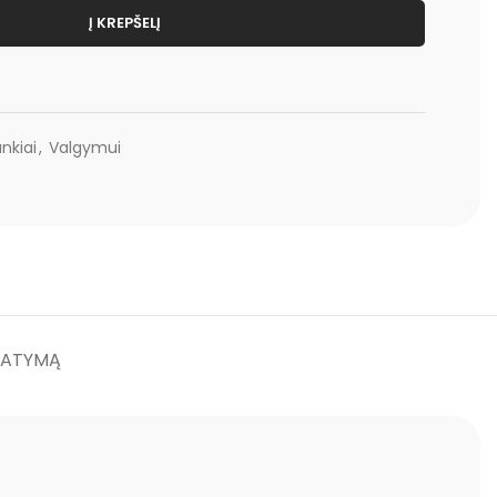
Į KREPŠELĮ
ankiai
,
Valgymui
TATYMĄ