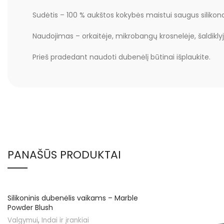
Sudėtis – 100 % aukštos kokybės maistui saugus silikonas
Naudojimas – orkaitėje, mikrobangų krosnelėje, šaldiklyj
Prieš pradedant naudoti dubenėlį būtinai išplaukite.
PANAŠŪS PRODUKTAI
IŠPARDUOTA
Silikoninis dubenėlis vaikams – Marble
Powder Blush
Valgymui
,
Indai ir įrankiai