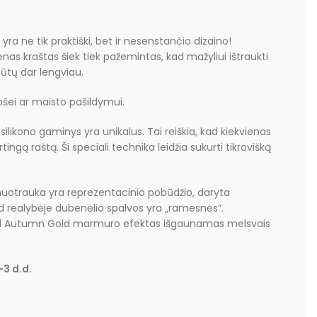
i yra ne tik praktiški, bet ir nesenstančio dizaino!
ienas kraštas šiek tiek pažemintas, kad mažyliui ištraukti
būtų dar lengviau.
košei ar maisto pašildymui.
ilikono gaminys yra unikalus. Tai reiškia, kad kiekvienas
rtingą raštą. Ši speciali technika leidžia sukurti tikrovišką
uotrauka yra reprezentacinio pobūdžio, daryta
ad realybėje dubenėlio spalvos yra „ramesnės”.
kad Autumn Gold marmuro efektas išgaunamas melsvais
3 d.d.