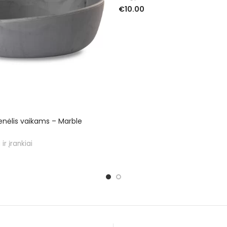
€
10.00
Į KREPŠELĮ
benėlis vaikams – Marble
 ir įrankiai