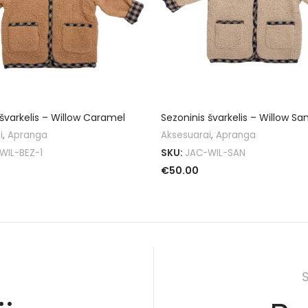
 švarkelis – Willow Caramel
Sezoninis švarkelis – Willow Sa
i
,
Apranga
Aksesuarai
,
Apranga
WIL-BEZ-1
SKU:
JAC-WIL-SAN
€
50.00
I SAVYBES
PASIRINKTI SAVYBES