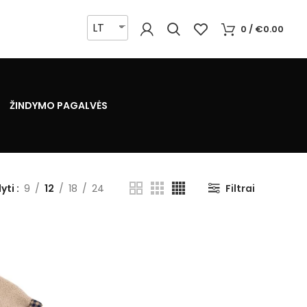
LT
0
/
€
0.00
ŽINDYMO PAGALVĖS
yti
9
12
18
24
Filtrai