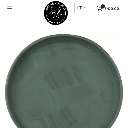
LT
0
/
€
0.00