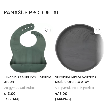
PANAŠŪS PRODUKTAI
Silikoninis seilinukas – Marble
Silikoninė lėkštė vaikams –
Green
Marble Granite Grey
Valgymui
,
Seilinukai
Valgymui
,
Indai ir įrankiai
€
15.00
€
15.00
Į KREPŠELĮ
Į KREPŠELĮ