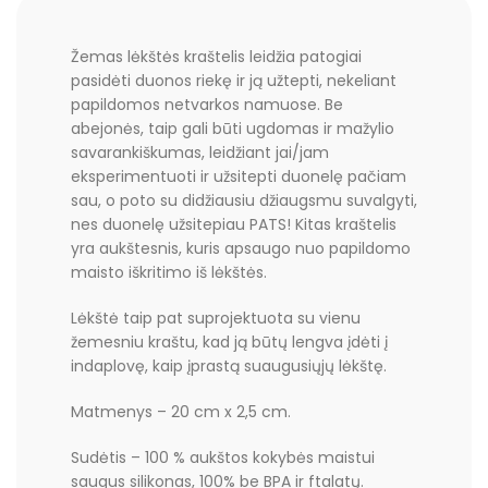
Žemas lėkštės kraštelis leidžia patogiai
pasidėti duonos riekę ir ją užtepti, nekeliant
papildomos netvarkos namuose. Be
abejonės, taip gali būti ugdomas ir mažylio
savarankiškumas, leidžiant jai/jam
eksperimentuoti ir užsitepti duonelę pačiam
sau, o poto su didžiausiu džiaugsmu suvalgyti,
nes duonelę užsitepiau PATS! Kitas kraštelis
yra aukštesnis, kuris apsaugo nuo papildomo
maisto iškritimo iš lėkštės.
Lėkštė taip pat suprojektuota su vienu
žemesniu kraštu, kad ją būtų lengva įdėti į
indaplovę, kaip įprastą suaugusiųjų lėkštę.
Matmenys – 20 cm x 2,5 cm.
Sudėtis – 100 % aukštos kokybės maistui
saugus silikonas, 100% be BPA ir ftalatų.