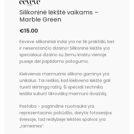
Silikoninė lėkštė vaikams –
Marble Green
€
15.00
Eeveve silikoniniai indai yra ne tik praktiški, bet
ir nesenstančio dizaino! Silikoninė lėkštė yra
specialaus dizaino su žemu kraštu vienoje
pusėje dėl papildomo patogumo.
Kiekvienas marmurinis silikono gaminys yra
unikalus. Tai reiškia, kad kiekviena lėkštė gali
turėti skirtingą raštą. Ši speciali technika
leidžia sukurti tikrovišką marmuro išvaizdą.
Pastaba – pagrindinė nuotrauka yra
reprezentacinio pobūdžio, daryta fotosesijos
šviesoje, tad realybėje lėkštės spalvos yra
„ramesnės”.