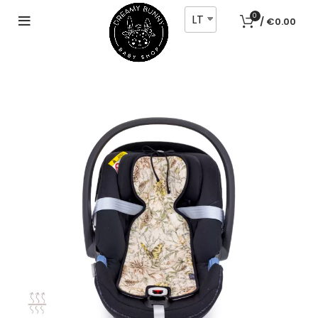
LT
0
/
€
0.00