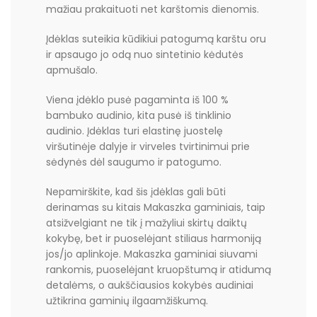
mažiau prakaituoti net karštomis dienomis.
Įdėklas suteikia kūdikiui patogumą karštu oru
ir apsaugo jo odą nuo sintetinio kėdutės
apmušalo.
Viena įdėklo pusė pagaminta iš 100 %
bambuko audinio, kita pusė iš tinklinio
audinio. Įdėklas turi elastinę juostelę
viršutinėje dalyje ir virveles tvirtinimui prie
sėdynės dėl saugumo ir patogumo.
Nepamirškite, kad šis įdėklas gali būti
derinamas su kitais Makaszka gaminiais, taip
atsižvelgiant ne tik į mažyliui skirtų daiktų
kokybę, bet ir puoselėjant stiliaus harmoniją
jos/jo aplinkoje. Makaszka gaminiai siuvami
rankomis, puoselėjant kruopštumą ir atidumą
detalėms, o aukščiausios kokybės audiniai
užtikrina gaminių ilgaamžiškumą.