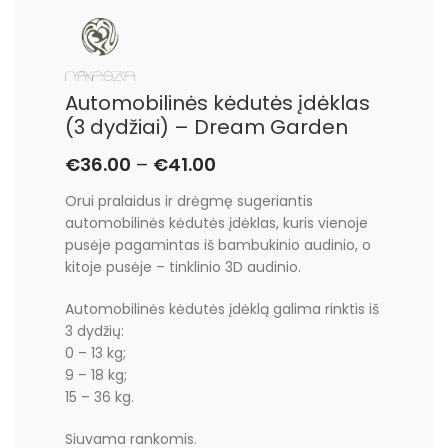
Automobilinės kėdutės įdėklas
(3 dydžiai) – Dream Garden
€
36.00
–
€
41.00
Orui pralaidus ir drėgmę sugeriantis
automobilinės kėdutės įdėklas, kuris vienoje
pusėje pagamintas iš bambukinio audinio, o
kitoje pusėje – tinklinio 3D audinio.
Automobilinės kėdutės įdėklą galima rinktis iš
3 dydžių:
0 – 13 kg;
9 – 18 kg;
15 – 36 kg.
Siuvama rankomis.