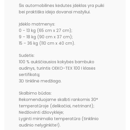
Šis automobilinės kėdutės įdėklas yra puiki
bei praktiška idėja dovanai mažyliui.
Įdėklo matmenys:
0 – 13 kg (65 cm x 27 cm);
9 – 18 kg (90 cm x 37 cm);
15 – 36 kg (110 cm x 40 cm).
Sudėtis:
1
00 % aukščiausios kokybės bambuko
audinys, turintis OEKO-TEX 100 I klasės
sertifikatą;
3D tinklinė medžiaga.
Skalbimo būdas:
Rekomenduojame skalbti rankomis 30°
temperatūroje (delikačiai, netrinant);
Nedžiovinti džiovyklėje;
Lyginti minimalia temperatūra (tinklinio
audinio nelyginkite!).