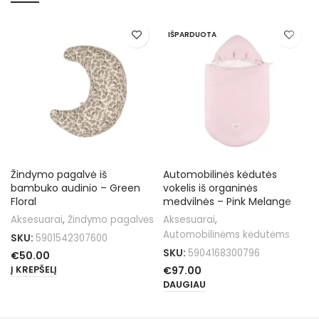
IŠPARDUOTA
Žindymo pagalvė iš
Automobilinės kėdutės
bambuko audinio – Green
vokelis iš organinės
Floral
medvilnės – Pink Melange
Aksesuarai
,
Žindymo pagalvės
Aksesuarai
,
Automobilinėms kėdutėms
SKU:
5901542307600
SKU:
5904168300796
€
50.00
€
97.00
Į KREPŠELĮ
DAUGIAU