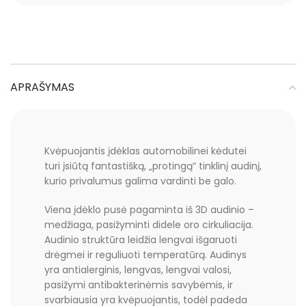
APRAŠYMAS
Kvėpuojantis įdėklas automobilinei kėdutei
turi įsiūtą fantastišką, „protingą“ tinklinį audinį,
kurio privalumus galima vardinti be galo.
Viena įdėklo pusė pagaminta iš 3D audinio –
medžiaga, pasižyminti didele oro cirkuliacija.
Audinio struktūra leidžia lengvai išgaruoti
drėgmei ir reguliuoti temperatūrą. Audinys
yra antialerginis, lengvas, lengvai valosi,
pasižymi antibakterinėmis savybėmis, ir
svarbiausia yra kvėpuojantis, todėl padeda