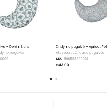
lvė – Denim Lions
Žindymo pagalvė – Apricot Pet
ndymo pagalvės
Aksesuarai
,
Žindymo pagalvės
00093
SKU:
5901556300093
€
43.00
Į KREPŠELĮ