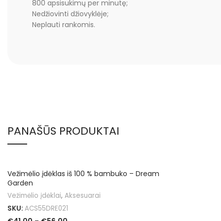
800 apsisukimų per minutę;
Nedžiovinti džiovyklėje;
Neplauti rankomis.
PANAŠŪS PRODUKTAI
Vežimėlio įdėklas iš 100 % bambuko – Dream
Garden
Vežimėlio įdėklai
,
Aksesuarai
SKU:
ACS55DRE021
€
41.00
–
€
56.00