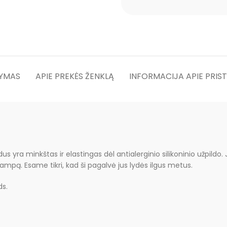
YMAS
APIE PREKĖS ŽENKLĄ
INFORMACIJA APIE PRIS
 yra minkštas ir elastingas dėl antialerginio silikoninio užpildo
pą. Esame tikri, kad ši pagalvė jus lydės ilgus metus.
ds.