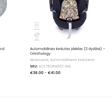
rol
Automobilinės kėdutės įdėklas (3 dydžiai) –
Orinthology
Aksesuarai
,
Automobilinėms kėdutėms
SKU:
ACS78ORNI002-SML
€
36.00
–
€
41.00
PASIRINKTI SAVYBES