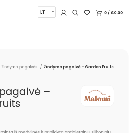
LT
0
/
€
0.00
Žindymo pagalvės
Žindymo pagalvė – Garden Fruits
pagalvė –
uits
ta iš medvilnės ir pripildyta antialerginiu silikoniniu