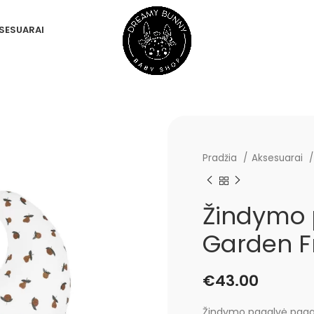
SESUARAI
Pradžia
Aksesuarai
Žindymo 
Garden Fr
€
43.00
Žindymo pagalvė pagamin