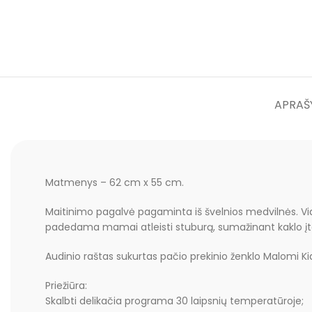
APRAŠ
Matmenys – 62 cm x 55 cm.
Maitinimo pagalvė pagaminta iš švelnios medvilnės. Vidus
padedama mamai atleisti stuburą, sumažinant kaklo įtam
Audinio raštas sukurtas pačio prekinio ženklo Malomi Ki
Priežiūra:
Skalbti delikačia programa 30 laipsnių temperatūroje;