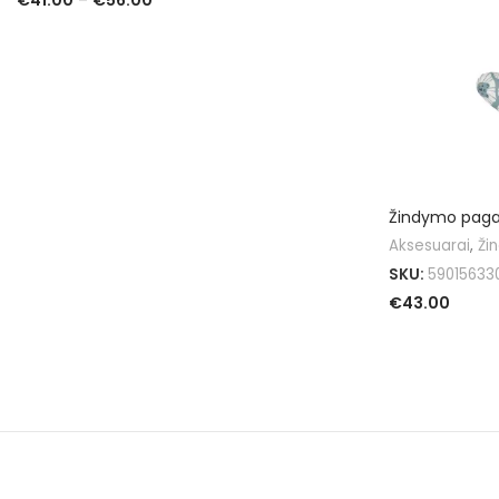
PASIRINKTI SAVYBES
Žindymo paga
Aksesuarai
,
Ži
SKU:
59015633
€
43.00
Į KREPŠELĮ