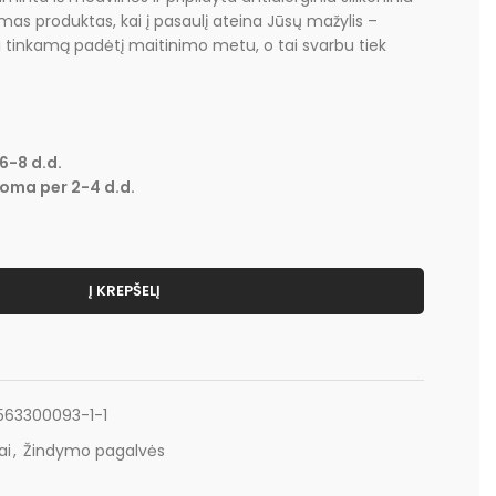
mas produktas, kai į pasaulį ateina Jūsų mažylis –
 tinkamą padėtį maitinimo metu, o tai svarbu tiek
6-8 d.d.
toma per 2-4 d.d.
Į KREPŠELĮ
563300093-1-1
ai
,
Žindymo pagalvės