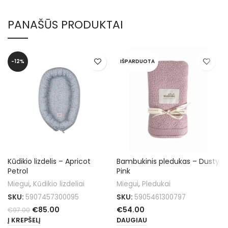
PANAŠŪS PRODUKTAI
-12%
IŠPARDUOTA
Kūdikio lizdelis – Apricot
Bambukinis pledukas – Dusty
Petrol
Pink
Miegui
,
Kūdikio lizdeliai
Miegui
,
Pledukai
SKU:
5907457300095
SKU:
5905461300797
€
85.00
€
54.00
€
97.00
Į KREPŠELĮ
DAUGIAU