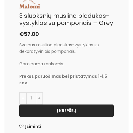
3 sluoksnių muslino pledukas-
vystyklas su pomponais – Grey
€
57.00
Švelnus muslino pledukas-vystyklas su
dekoratyviniais pomponais.
Gaminama rankomis.
Prekės paruošimas bei pristatymas 1-1,5
sav.
Į KREPŠELĮ
Įsiminti