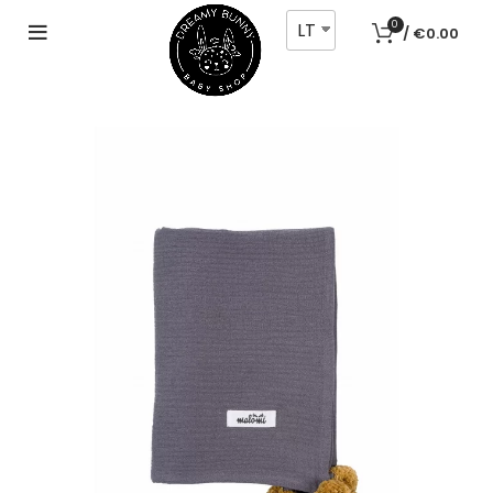
LT
0
/
€
0.00