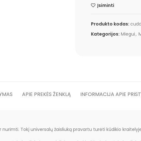
Įsiminti
Produkto kodas:
cudd
Kategorijos:
Miegui
,
M
YMAS
APIE PREKĖS ŽENKLĄ
INFORMACIJA APIE PRIS
ir nurimti. Tokį universalų žaisliuką pravartu turėti kūdikio kraitely