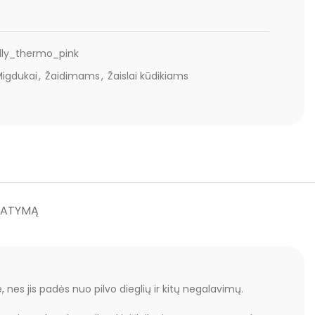
ly_thermo_pink
igdukai
,
Žaidimams
,
Žaislai kūdikiams
TATYMĄ
je, nes jis padės nuo pilvo dieglių ir kitų negalavimų.