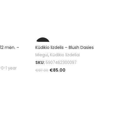
-12%
 12 mėn. –
Kūdikio lizdelis – Blush Dasies
Miegui
,
Kūdikio lizdeliai
SKU:
5907462300097
0-1 year
€
85.00
€
97.00
Į KREPŠELĮ