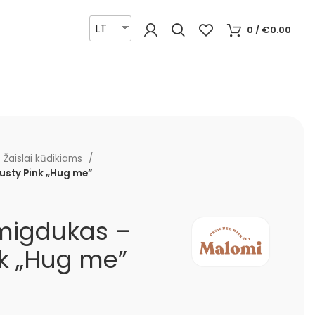
LT
0
/
€
0.00
Žaislai kūdikiams
usty Pink „Hug me”
/migdukas –
nk „Hug me”