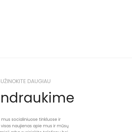
SUŽINOKITE DAUGIAU
ndraukime
 mus socialiniuose tinkluose ir
e visas naujienas apie mus ir mūsų