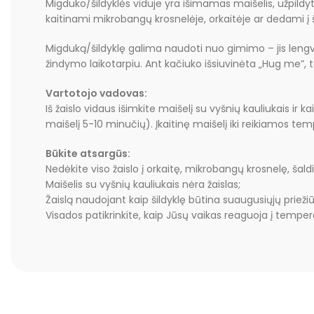
Migduko/šildyklės viduje yra išimamas maišelis, užpildytas
kaitinami mikrobangų krosnelėje, orkaitėje ar dedami į šaldi
Migduką/šildyklę galima naudoti nuo gimimo – jis lengva
žindymo laikotarpiu. Ant kačiuko išsiuvinėta „Hug me”, to
Vartotojo vadovas:
Iš žaislo vidaus išimkite maišelį su vyšnių kauliukais ir k
maišelį 5-10 minučių). Įkaitinę maišelį iki reikiamos temp
Būkite atsargūs:
Nedėkite viso žaislo į orkaitę, mikrobangų krosnelę, šaldikl
Maišelis su vyšnių kauliukais nėra žaislas;
Žaislą naudojant kaip šildyklę būtina suaugusiųjų priežiū
Visados patikrinkite, kaip Jūsų vaikas reaguoja į temper