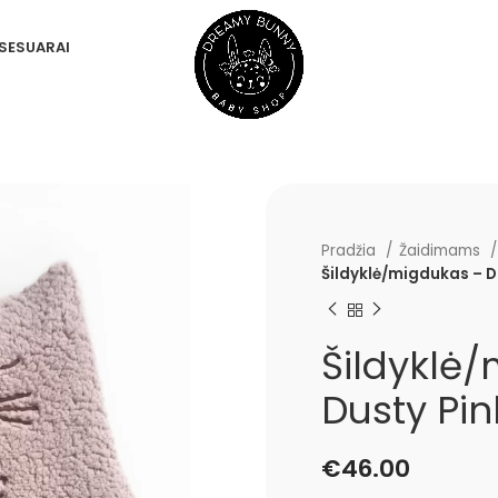
SESUARAI
Pradžia
Žaidimams
Šildyklė/migdukas – D
Šildyklė
Dusty Pi
€
46.00