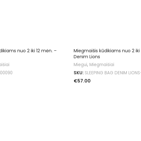
ikiams nuo 2 iki 12 mėn. –
Miegmaišis kūdikiams nuo 2 iki
Denim Lions
išiai
Miegui
,
Miegmaišiai
00090
SKU:
SLEEPING BAG DENIM LIONS-
€
57.00
Į KREPŠELĮ