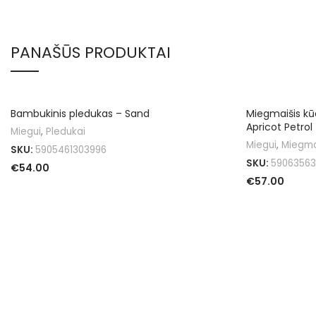
PANAŠŪS PRODUKTAI
IŠPARDUOTA
Bambukinis pledukas – Sand
Miegmaišis kūd
Apricot Petrol
Miegui
,
Pledukai
Miegui
,
Miegma
SKU:
5905461303996
SKU:
59063563
€
54.00
€
57.00
DAUGIAU
Į KREPŠELĮ