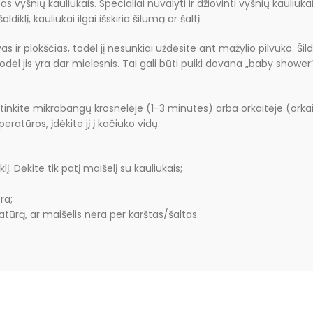
 vyšnių kauliukais. Specialiai nuvalyti ir džiovinti vyšnių kauliuka
klį, kauliukai ilgai išskiria šilumą ar šaltį.
s ir plokščias, todėl jį nesunkiai uždėsite ant mažylio pilvuko. 
dėl jis yra dar mielesnis. Tai gali būti puiki dovana „baby shower”
aitinkite mikrobangų krosnelėje (1-3 minutes) arba orkaitėje (orkaitę 
eratūros, įdėkite jį į kačiuko vidų.
į. Dėkite tik patį maišelį su kauliukais;
ra;
atūrą, ar maišelis nėra per karštas/šaltas.