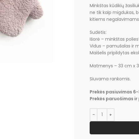
Minkštas kūdikių žasili
ne tik kaip migdukas, be
kitiems negalavimams
Sudėtis:
Išorė – minkštas poliest
Vidus – pamušalas ir me
Maišelis pripildytas eko
Matmenys – 33 cm x 3
Siuvama rankomis.
Prekės pasiuvimas 6-
Prekės paruošimas ir 