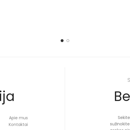
ija
Be
Sekite
Apie mus
sužinokit
Kontaktai