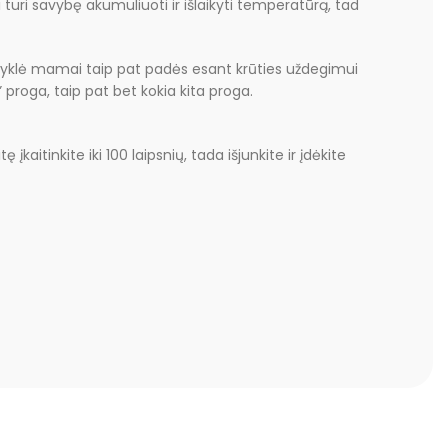
i turi savybę akumuliuoti ir išlaikyti temperatūrą, tad
Šildyklė mamai taip pat padės esant krūties uždegimui
 proga, taip pat bet kokia kita proga.
įkaitinkite iki 100 laipsnių, tada išjunkite ir įdėkite