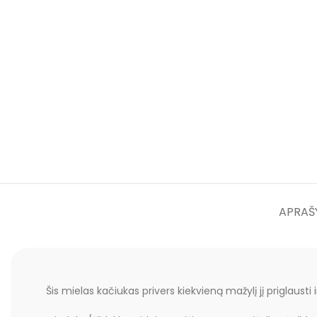
APRAŠ
Šis mielas kačiukas privers kiekvieną mažylį jį priglausti 