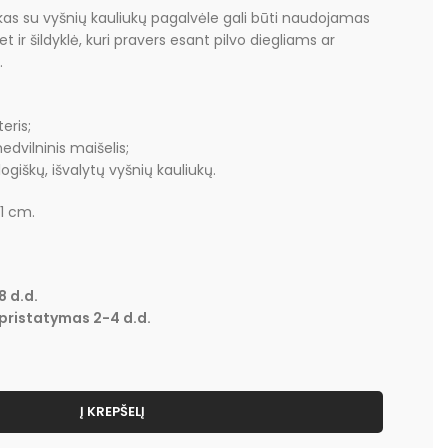
ukas su vyšnių kauliukų pagalvėle gali būti naudojamas
t ir šildyklė, kuri pravers esant pilvo diegliams ar
.
eris;
dvilninis maišelis;
logiškų, išvalytų vyšnių kauliukų.
1 cm.
8 d.d.
pristatymas 2-4 d.d.
Į KREPŠELĮ