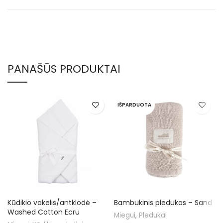
PANAŠŪS PRODUKTAI
IŠPARDUOTA
Kūdikio vokelis/antklodė –
Bambukinis pledukas – Sand
Washed Cotton Ecru
Miegui
,
Pledukai