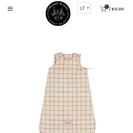
LT
0
/
€
0.00