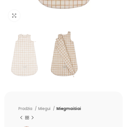
Padidinti
Pradžia
Miegui
Miegmaišiai