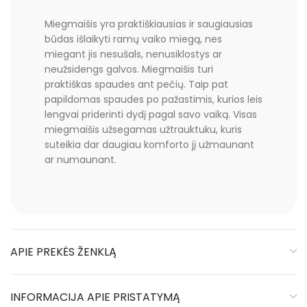
Miegmaišis yra praktiškiausias ir saugiausias
būdas išlaikyti ramų vaiko miegą, nes
miegant jis nesušals, nenusiklostys ar
neužsidengs galvos. Miegmaišis turi
praktiškas spaudes ant pečių. Taip pat
papildomas spaudes po pažastimis, kurios leis
lengvai priderinti dydį pagal savo vaiką. Visas
miegmaišis užsegamas užtrauktuku, kuris
suteikia dar daugiau komforto jį užmaunant
ar numaunant.
APIE PREKĖS ŽENKLĄ
INFORMACIJA APIE PRISTATYMĄ