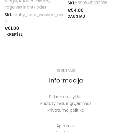
Miegui
,
Kūdikio vokeliai
,
SKU:
5905461303996
Pagalvės ir antklodės
€
54.00
SKU:
baby_horn_washed_ecr
DAUGIAU
u
€
61.00
Į KREPŠELĮ
KLIENTAMS
Informacija
Pirkimo taisyklės
Pristatymas ir grąžinimas
Privatumo politika
Apie mus