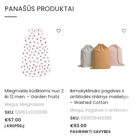
PANAŠŪS PRODUKTAI
Miegmaišis kūdikiams nuo 2
Ikimokyklinuko pagalvės ir
iki 12 mėn. – Garden Fruits
antklodės rinkinys maišelyje
– Washed Cotton
Miegui
,
Miegmaišiai
Miegui
,
Pagalvės ir antklodės
SKU:
5906343300096
SKU:
5901039460399
€
57.00
€
93.00
Į KREPŠELĮ
PASIRINKTI SAVYBES