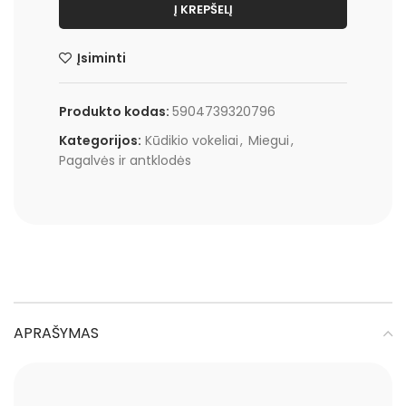
Į KREPŠELĮ
Įsiminti
Produkto kodas:
5904739320796
Kategorijos:
Kūdikio vokeliai
,
Miegui
,
Pagalvės ir antklodės
APRAŠYMAS