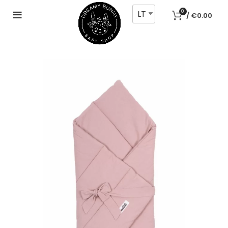
LT
0
/
€
0.00