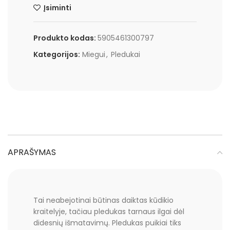
Įsiminti
Produkto kodas:
5905461300797
Kategorijos:
Miegui
,
Pledukai
APRAŠYMAS
Tai neabejotinai būtinas daiktas kūdikio
kraitelyje, tačiau pledukas tarnaus ilgai dėl
didesnių išmatavimų. Pledukas puikiai tiks