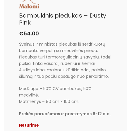
Bambukinis pledukas – Dusty
Pink
€
54.00
Švelnus ir minkštas pledukas iš sertifikuotų
bambuko verpalų su medvilnės priedu.
Pledukas turi termoreguliacinių savybių, todėl
puikiai tinka vasarai, rudeniui ir žiemai.
Audinys labai malonus kūdikio odai, palaiko
šilumą ir tuo pačiu apsaugo nuo perkaitimo.
Medžiaga – 50% CV bambukas, 50%
medvilnė.
Matmenys – 80 cm x 100 cm.
Prekės paruošimas ir pristatymas 8-12 d.d.
Neturime