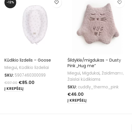
-12%
Kūdikio lizdelis – Goose
Šildyklė/migdukas – Dusty
Pink „Hug me”
Miegui
,
Kūdikio lizdeliai
Miegui
,
Migdukai
,
Žaidimams
,
SKU:
5907460300099
Žaislai kūdikiams
€
85.00
€
97.00
SKU:
cuddly_thermo_pink
Į KREPŠELĮ
€
46.00
Į KREPŠELĮ