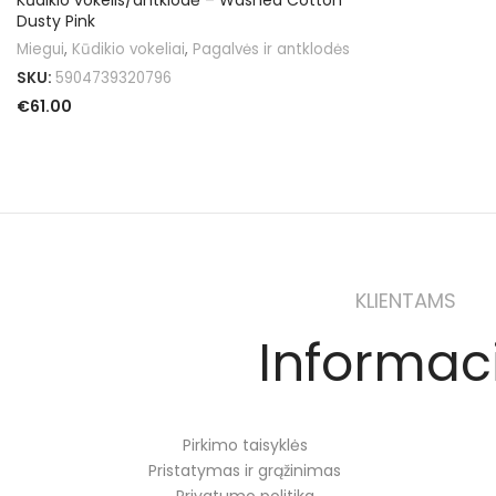
Kūdikio vokelis/antklodė – Washed Cotton
Dusty Pink
Miegui
,
Kūdikio vokeliai
,
Pagalvės ir antklodės
SKU:
5904739320796
€
61.00
Į KREPŠELĮ
KLIENTAMS
Informac
Pirkimo taisyklės
Pristatymas ir grąžinimas
Privatumo politika