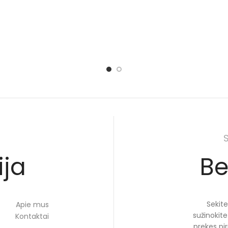
ija
Be
Sekite
Apie mus
sužinokit
Kontaktai
prekes pir