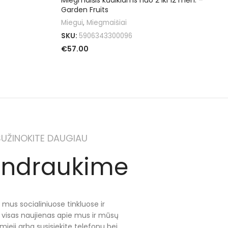
Miegmaišis kūdikiams nuo 2 iki 12 mėn. –
Garden Fruits
Miegui
,
Miegmaišiai
SKU:
5906343300096
€
57.00
Į KREPŠELĮ
SUŽINOKITE DAUGIAU
ndraukime
 mus socialiniuose tinkluose ir
e visas naujienas apie mus ir mūsų
mieji arba susisiekite telefonu bei