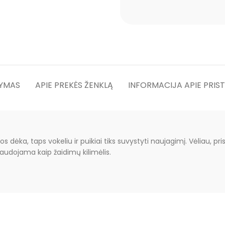
YMAS
APIE PREKĖS ŽENKLĄ
INFORMACIJA APIE PRIS
 dėka, taps vokeliu ir puikiai tiks suvystyti naujagimį. Vėliau, p
audojama kaip žaidimų kilimėlis.