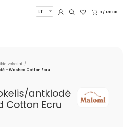
LT
0
/
€
0.00
ikio vokeliai
odė – Washed Cotton Ecru
okelis/antklodė
 Cotton Ecru