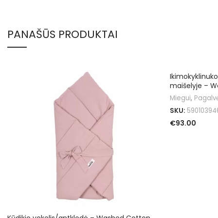
PANAŠŪS PRODUKTAI
Ikimokyklinuko
maišelyje – 
Miegui
,
Pagalvė
SKU:
59010394
€
93.00
PASIRINKTI SA