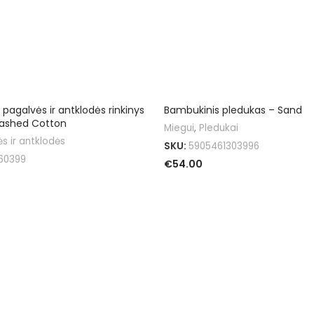
IŠPARDUOTA
 pagalvės ir antklodės rinkinys
Bambukinis pledukas – Sand
Washed Cotton
Miegui
,
Pledukai
s ir antklodės
SKU:
5905461303996
60399
€
54.00
DAUGIAU
VYBES