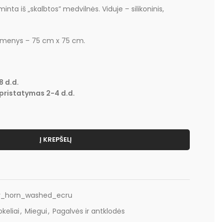
nta iš „skalbtos” medvilnės. Viduje – silikoninis,
tmenys – 75 cm x 75 cm.
8 d.d.
pristatymas 2-4 d.d.
Į KREPŠELĮ
y_horn_washed_ecru
okeliai
,
Miegui
,
Pagalvės ir antklodės