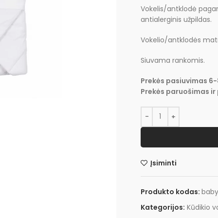
Vokelis/antklodė pagami
antialerginis užpildas.
Vokelio/antklodės ma
Siuvama rankomis.
Prekės pasiuvimas 6-
Prekės paruošimas ir 
Įsiminti
Produkto kodas:
bab
Kategorijos:
Kūdikio v