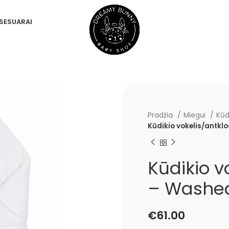
SESUARAI
Pradžia
Miegui
Kūd
Kūdikio vokelis/antkl
Kūdikio v
– Washed
€
61.00