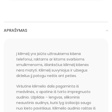
APRAŠYMAS
Į kilimėlį yra įsiūta užtraukiama kišenė
telefonui, raktams ar kitoms svarbioms
smulkmenoms, išlanksčius kilimėlį kišenės
nėra matyti. Kilimėlį suvyniojus ir užsegus
dirželius jį patogu neštis ant peties.
Viršutinė kilimėlio dalis pagaminta iš
medvilnės, o apatinė iš tvirto impregnuoto
audinio. Užpildas – lengvas, silikoninis
neaustinis audinys, kuris lyg izoliacija saugo
nuo kieto paviršiaus. Kilimėlio audinio raštas iš