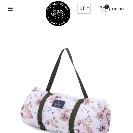
LT
0
/
€
0.00