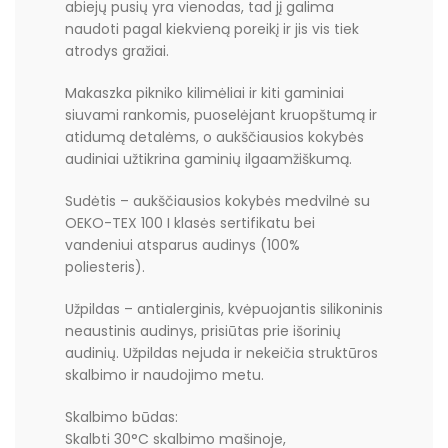
abiejų pusių yra vienodas, tad jį galima
naudoti pagal kiekvieną poreikį ir jis vis tiek
atrodys gražiai.
Makaszka pikniko kilimėliai ir kiti gaminiai
siuvami rankomis, puoselėjant kruopštumą ir
atidumą detalėms, o aukščiausios kokybės
audiniai užtikrina gaminių ilgaamžiškumą.
Sudėtis – aukščiausios kokybės medvilnė su
OEKO-TEX 100 I klasės sertifikatu bei
vandeniui atsparus audinys (100%
poliesteris).
Užpildas – antialerginis, kvėpuojantis silikoninis
neaustinis audinys, prisiūtas prie išorinių
audinių. Užpildas nejuda ir nekeičia struktūros
skalbimo ir naudojimo metu.
Skalbimo būdas:
Skalbti 30°C skalbimo mašinoje,