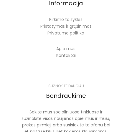
Informacija
Pirkimo taisyklės
Pristatymas ir grąžinimas
Privatumo politika
Apie mus
Kontaktai
SUŽINOKITE DAUGIAU
Bendraukime
Sekite mus socialiniuose tinkluose ir
sužinokite visas naujienas apie mus ir mūsų
prekes pirmieji arba susisiekite telefonu bei
el. paštu iškilus bet kokiems klausimams.