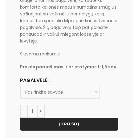
drugelio formos pagalvėle, kuri suteiks
komforto kelionės metu ir sumažins smūgius
važiuojant su vežimėliu per nelygų kelią.
Įdėklas turi specialią kilpą, prie kurios tvirtinasi
pagalvėlė. Šią pagalvėlę taip pat galėsite
panaudoti ir vaikui miegant lopšelyje ar
lovytėje.
Siuvama rankomis.
Prekės paruošimas ir pristatymas 1-1,5 sav.
PAGALVĖLĖ
Į KREPŠELĮ