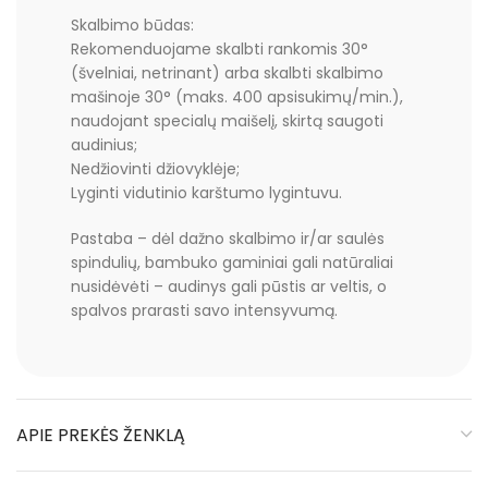
Skalbimo būdas:
Rekomenduojame skalbti rankomis 30°
(švelniai, netrinant) arba skalbti skalbimo
mašinoje 30° (maks. 400 apsisukimų/min.),
naudojant specialų maišelį, skirtą saugoti
audinius;
Nedžiovinti džiovyklėje;
Lyginti vidutinio karštumo lygintuvu.
Pastaba – dėl dažno skalbimo ir/ar saulės
spindulių, bambuko gaminiai gali natūraliai
nusidėvėti – audinys gali pūstis ar veltis, o
spalvos prarasti savo intensyvumą.
APIE PREKĖS ŽENKLĄ