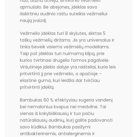
nuo, dažnu atveju, sintetinio vežimėlio
apmušalo. Be abejonės, įdėklas savo
išskirtiniu audinio raštu suteikia vežimėliui
naują įvaizdį.
Vežimėlio įdėklas turi 8 skylutes, skirtas 5
taškų vežimėlių diržams. Jis yra universalus ir
tinka beveik visiems vežimėlių modeliams.
Taip pat įdėklas turi nuimamą kilpą, prie
kurios tvirtinasi drugelio formos pagalvėlė.
Viršutinėje įdėklo dalyje yra raišteliai, kurie leis
pritvirtinti jį prie vežimėlio, o apačioje –
elastinė guma, kuri leidžia dar tvirčiau
pritvirtinti įdėklą.
Bambukas 60 % efektyviau sugeria vandenį
bei nemalonius kvapus nei medvilnė. Tai
vienas iš kokybiškiausių ir tuo pačiu
natūraliausių audinių, kurį galite padovanoti
savo kūdikiui. Bambukas pasižymi
antibakterinėmis, antialerginėmis ir