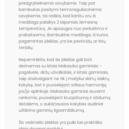
priešgrybelinėmis savybėmis. Taip pat
bambukas pasižymi termoreguliacinėmis
savybėmis, tai reiškia, kad karštu oru ši
medžiaga palaikys 2 laipsniais žemesnę
temperatūrą. Jis apsaugos nuo perkaitimo ir
prakaitavimo. Bambukinė medžiaga, iš kurios
pagamintas įdėklas, yra be pesticidų ar kitų
teršalų.
Nepamirškite, kad šis įdėklas gali būti
derinamas su kitais Makaszka gaminiais –
pagalvėle, diržų užvalkalais, ir kitais gaminiais,
taip atsižvelgiant ne tik į mažyliui skirtų daiktų
kokybę, bet ir puoselėjant stiliaus harmoniją
jos/jo aplinkoje. Makaszka gaminiai siuvami
rankomis, puoselėjant kruopštumą ir atidumą
detalėms, o aukščiausios kokybės audiniai
užtikrina gaminių ilgaamžiškumą.
Šis vežimėlio įdėklas yra puiki bei praktiška
idėja dovanai mažyliui.