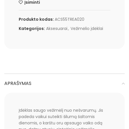
Įsiminti
Produkto kodas:
ACS55TREA020
Kategorijos:
Aksesuarai
,
Vežimėlio įdėklai
APRAŠYMAS
Įdėklas saugo vežimėlį nuo nešvarumų. Jis
padeda vaikui suteikti šilumą šaltomis
dienomis, o karštu oru apsaugo vaiko odą