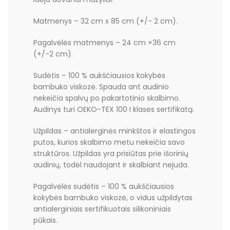
Matmenys – 32 cm x 85 cm (+/- 2 cm).
Pagalvėlės matmenys – 24 cm ×36 cm
(+/-2 cm).
Sudėtis – 1
00 % aukščiausios kokybės
bambuko viskozė. Spauda ant audinio
nekeičia spalvų po pakartotinio skalbimo.
Audinys turi OEKO-TEX 100 I klasės sertifikatą.
Užpildas – antialerginės minkštos ir elastingos
putos, kurios skalbimo metu nekeičia savo
struktūros. Užpildas yra prisiūtas prie išorinių
audinių, todėl naudojant ir skalbiant nejuda.
Pagalvėlės sudėtis – 1
00 % aukščiausios
kokybės bambuko viskozė, o vidus užpildytas
antialerginiais sertifikuotais silikoniniais
pūkais.