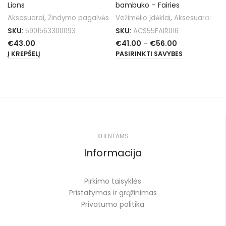
Lions
bambuko – Fairies
Aksesuarai
,
Žindymo pagalvės
Vežimėlio įdėklai
,
Aksesuarai
SKU:
5901563300093
SKU:
ACS55FAIR016
€
43.00
€
41.00
–
€
56.00
Į KREPŠELĮ
PASIRINKTI SAVYBES
KLIENTAMS
Informacija
Pirkimo taisyklės
Pristatymas ir grąžinimas
Privatumo politika