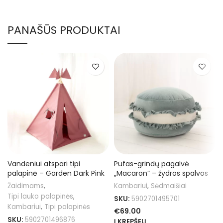
PANAŠŪS PRODUKTAI
Vandeniui atspari tipi
Pufas-grindų pagalvė
palapinė – Garden Dark Pink
„Macaron” – žydros spalvos
Žaidimams
,
Kambariui
,
Sėdmaišiai
Tipi lauko palapinės
,
SKU:
5902701495701
Kambariui
,
Tipi palapinės
€
69.00
SKU:
5902701496876
Į KREPŠELĮ