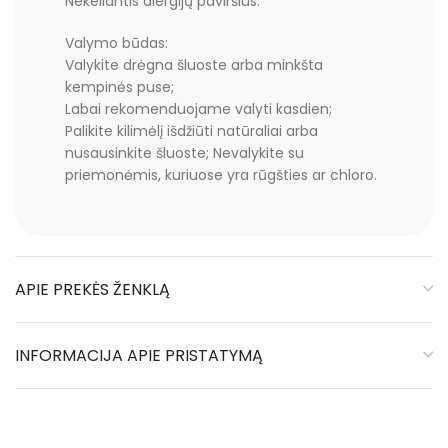
Nekeliantis alergijų paviršius.
Valymo būdas:
Valykite drėgna šluoste arba minkšta
kempinės puse;
Labai rekomenduojame valyti kasdien;
Palikite kilimėlį išdžiūti natūraliai arba
nusausinkite šluoste; Nevalykite su
priemonėmis, kuriuose yra rūgšties ar chloro.
APIE PREKĖS ŽENKLĄ
INFORMACIJA APIE PRISTATYMĄ