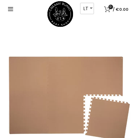
LT
0
/
€
0.00