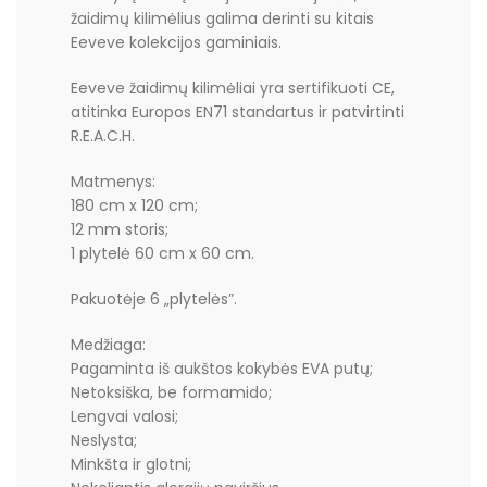
žaidimų kilimėlius galima derinti su kitais
Eeveve kolekcijos gaminiais.
Eeveve žaidimų kilimėliai yra sertifikuoti CE,
atitinka Europos EN71 standartus ir patvirtinti
R.E.A.C.H.
Matmenys:
180 cm x 120 cm;
12 mm storis;
1 plytelė 60 cm x 60 cm.
Pakuotėje 6 „plytelės”.
Medžiaga:
Pagaminta iš aukštos kokybės EVA putų;
Netoksiška, be formamido;
Lengvai valosi;
Neslysta;
Minkšta ir glotni;