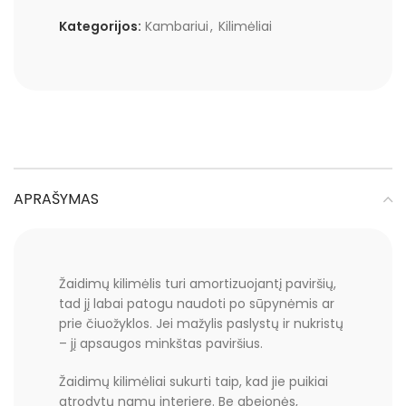
Kategorijos:
Kambariui
,
Kilimėliai
APRAŠYMAS
Žaidimų kilimėlis turi amortizuojantį paviršių,
tad jį labai patogu naudoti po sūpynėmis ar
prie čiuožyklos. Jei mažylis paslystų ir nukristų
– jį apsaugos minkštas paviršius.
Žaidimų kilimėliai sukurti taip, kad jie puikiai
atrodytų namų interjere. Be abejonės,