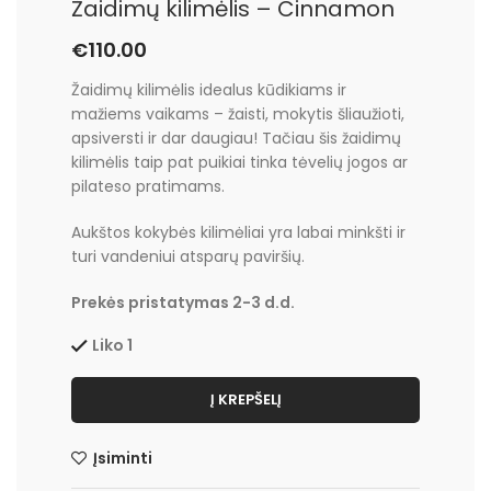
Žaidimų kilimėlis – Cinnamon
€
110.00
Žaidimų kilimėlis idealus kūdikiams ir
mažiems vaikams – žaisti, mokytis šliaužioti,
apsiversti ir dar daugiau! Tačiau šis žaidimų
kilimėlis taip pat puikiai tinka tėvelių jogos ar
pilateso pratimams.
Aukštos kokybės kilimėliai yra labai minkšti ir
turi vandeniui atsparų paviršių.
Prekės pristatymas 2-3 d.d.
Liko 1
Į KREPŠELĮ
Įsiminti