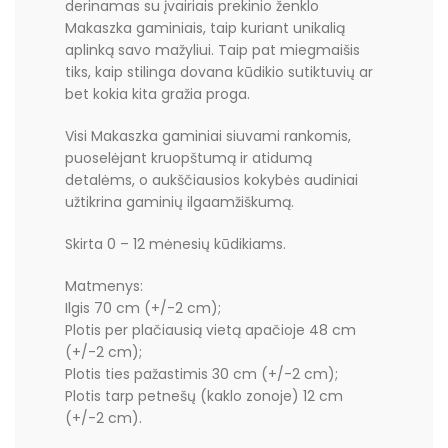
derinamas su įvairiais prekinio ženklo
Makaszka gaminiais, taip kuriant unikalią
aplinką savo mažyliui. Taip pat miegmaišis
tiks, kaip stilinga dovana kūdikio sutiktuvių ar
bet kokia kita gražia proga.
Visi Makaszka gaminiai siuvami rankomis,
puoselėjant kruopštumą ir atidumą
detalėms, o aukščiausios kokybės audiniai
užtikrina gaminių ilgaamžiškumą.
Skirta 0 – 12 mėnesių kūdikiams.
Matmenys:
Ilgis 70 cm (+/-2 cm);
Plotis per plačiausią vietą apačioje 48 cm
(+/-2 cm);
Plotis ties pažastimis 30 cm (+/-2 cm);
Plotis tarp petnešų (kaklo zonoje) 12 cm
(+/-2 cm).