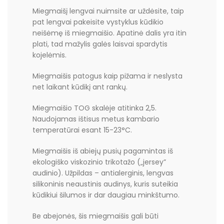
Miegmaišį lengvai nuimsite ar uždėsite, taip
pat lengvai pakeisite vystyklus kūdikio
neišėmę iš miegmaišio. Apatinė dalis yra itin
plati, tad mažylis galės laisvai spardytis
kojelėmis.
Miegmaišis patogus kaip pižama ir neslysta
net laikant kūdikį ant rankų.
Miegmaišio TOG skalėje atitinka 2,5.
Naudojamas ištisus metus kambario
temperatūrai esant 15-23°C.
Miegmaišis iš abiejų pusių pagamintas iš
ekologiško viskozinio trikotažo („jersey”
audinio). Užpildas – antialerginis, lengvas
silikoninis neaustinis audinys, kuris suteikia
kūdikiui šilumos ir dar daugiau minkštumo.
Be abejonės, šis miegmaišis gali būti