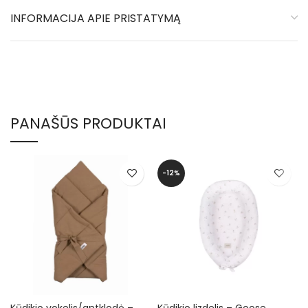
INFORMACIJA APIE PRISTATYMĄ
PANAŠŪS PRODUKTAI
-12%
Kūdikio vokelis/antklodė –
Kūdikio lizdelis – Goose