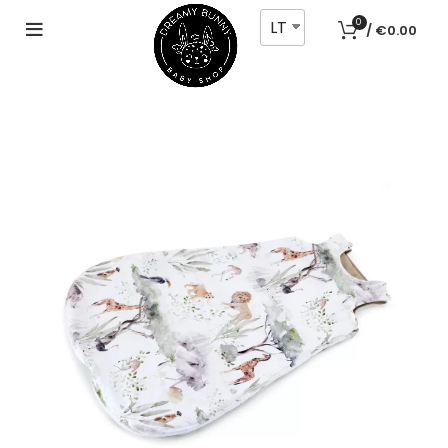
LT
0
/
€
0.00