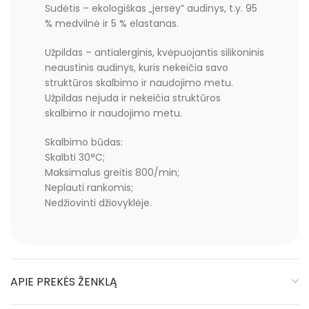
Sudėtis – ekologiškas „jersey” audinys, t.y. 95
% medvilnė ir 5 % elastanas.
Užpildas – antialerginis, kvėpuojantis silikoninis
neaustinis audinys, kuris nekeičia savo
struktūros skalbimo ir naudojimo metu.
Užpildas nejuda ir nekeičia struktūros
skalbimo ir naudojimo metu.
Skalbimo būdas:
Skalbti 30°C;
Maksimalus greitis 800/min;
Neplauti rankomis;
Nedžiovinti džiovyklėje.
APIE PREKĖS ŽENKLĄ