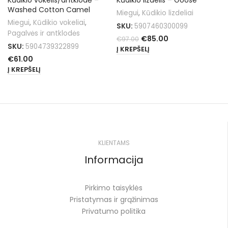
Washed Cotton Camel
Miegui
,
Kūdikio lizdeliai
Miegui
,
Kūdikio vokeliai
,
SKU:
5907460300099
Pagalvės ir antklodės
€
85.00
€
97.00
SKU:
5904739322899
Į KREPŠELĮ
€
61.00
Į KREPŠELĮ
KLIENTAMS
Informacija
Pirkimo taisyklės
Pristatymas ir grąžinimas
Privatumo politika