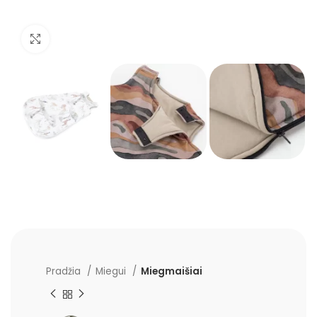
Padidinti
Pradžia
Miegui
Miegmaišiai