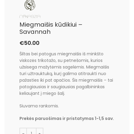
Miegmaišis kūdikiui –
Savannah
€
50.00
Šiltas bei patogus miegmaišis iš minkšto
viskozės trikotažo, su petnešomis, kurios
užsisega mažytėmis sagelėmis. Miegmaišis
turi užtrauktuką, kurį galima atitraukti nuo
pažasties iki pat apačios. Šis miegmaišis – tai
patogiausias ir saugiausias pagalbininkas
keliaujant į miego šalį.
Siuvama rankomis.
Prekės paruošimas ir pristatymas 1-1,5 sav.