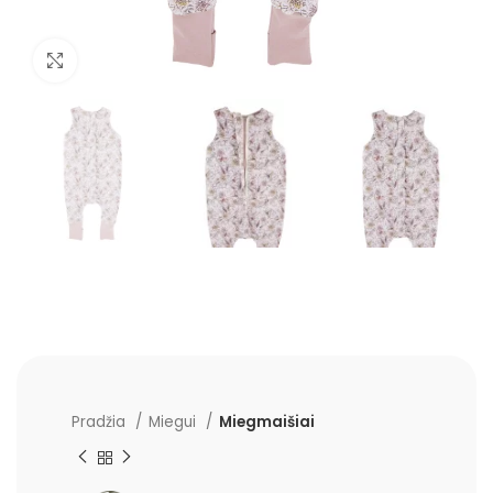
Padidinti
Pradžia
Miegui
Miegmaišiai