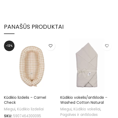
PANAŠŪS PRODUKTAI
-12%
Kūdikio lizdelis – Camel
Kūdikio vokelis/antklodė –
Check
Washed Cotton Natural
Miegui
,
Kūdikio lizdeliai
Miegui
,
Kūdikio vokeliai
,
Pagalvės ir antklodės
SKU:
5907464300095