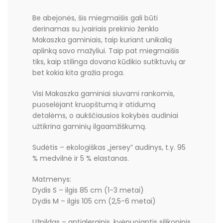
Be abejonės, šis miegmaišis gali būti
derinamas su įvairiais prekinio ženklo
Makaszka gaminiais, taip kuriant unikalią
aplinką savo mažyliui. Taip pat miegmaišis
tiks, kaip stilinga dovana kūdikio sutiktuvių ar
bet kokia kita gražia proga.
Visi Makaszka gaminiai siuvami rankomis,
puoselėjant kruopštumą ir atidumą
detalėms, o aukščiausios kokybės audiniai
užtikrina gaminių ilgaamžiškumą.
Sudėtis – ekologiškas „jersey” audinys, t.y. 95
% medvilnė ir 5 % elastanas.
Matmenys:
Dydis S – ilgis 85 cm (1-3 metai)
Dydis M – ilgis 105 cm (2,5-6 metai)
Užpildas – antialerginis, kvėpuojantis silikoninis