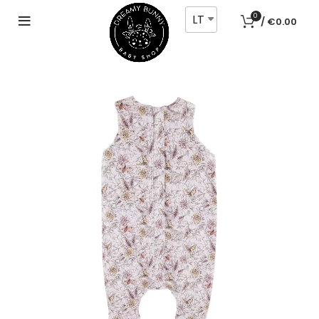
LT
0
/
€
0.00