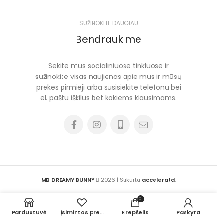
SUŽINOKITE DAUGIAU
Bendraukime
Sekite mus socialiniuose tinkluose ir
sužinokite visas naujienas apie mus ir mūsų
prekes pirmieji arba susisiekite telefonu bei
el. paštu iškilus bet kokiems klausimams.
MB DREAMY BUNNY
2026 | Sukurta
acceleratd
.
0
Parduotuvė
Įsimintos prekės
Krepšelis
Paskyra