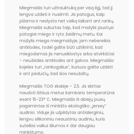
Miegmaišis turi užtrauktuką per visą ilgį, tad jį
lengva uždėti ir nusiimti. Jis patogus, kaip
pižama ir neslysta net vaiką laikant ant rankų.
Miegmaišis sukurtas taip, kad mažylis jaustųsi
patogiai miego ir ryto žaidimų metu. Kai
mažylis miega miegmaišyje, jam nebereikia
antklodės, todėl galite būti užtikrinti, kad
miegodamas jis nenusiklostys arba atvirkščiai
– neužsidės antklodės ant galvos. Miegmaišio
kojelės turi „rankogalius”, kuriuos galite uždėti
ir ant pėdučių, kad šios nesušaltų.
Miegmaišis TOG skalėje – 2,5. Jis skirtas
naudoti ištisus metus kambario temperatūrai
esant 15-23° C. Miegmaišis iš abiejų pusių
pagamintas iš minkšto ekologiško „jersey”
audinio. Viduje jis užpildytas antialerginiu,
lengvu silikoniniu neaustiniu audiniu, kuris
suteikia vaikui šilumos ir dar daugiau
minkštumo.