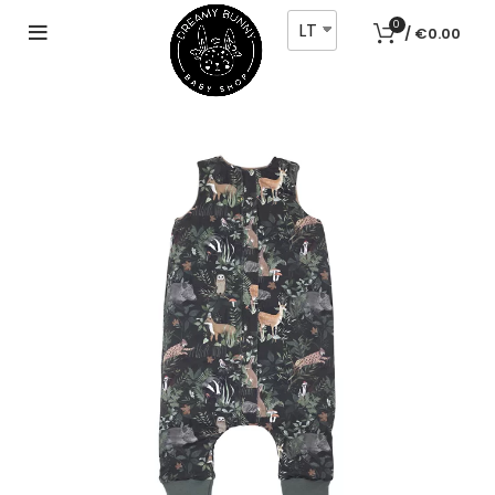
LT
0
/
€
0.00