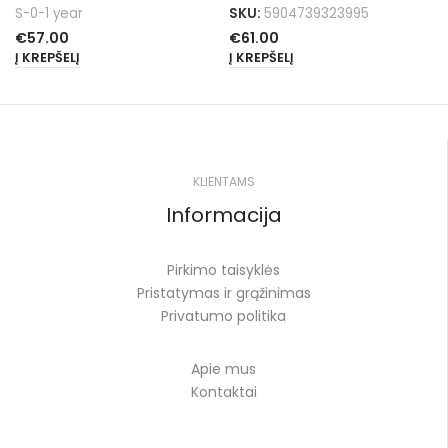
S-0-1 year
SKU:
5904739323995
€
57.00
€
61.00
Į KREPŠELĮ
Į KREPŠELĮ
KLIENTAMS
Informacija
Pirkimo taisyklės
Pristatymas ir grąžinimas
Privatumo politika
Apie mus
Kontaktai