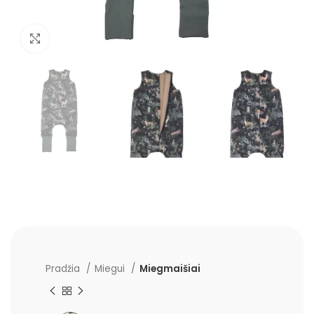
Padidinti
Pradžia
Miegui
Miegmaišiai