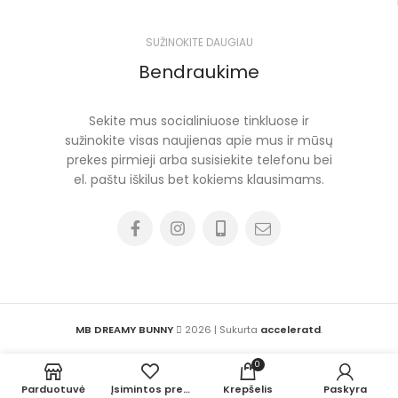
SUŽINOKITE DAUGIAU
Bendraukime
Sekite mus socialiniuose tinkluose ir
sužinokite visas naujienas apie mus ir mūsų
prekes pirmieji arba susisiekite telefonu bei
el. paštu iškilus bet kokiems klausimams.
MB DREAMY BUNNY
2026 | Sukurta
acceleratd
.
0
Parduotuvė
Įsimintos prekės
Krepšelis
Paskyra