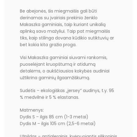
Be abejonės, šis miegmaišis gali būti
derinamas su įvairiais prekinio ženklo
Makaszka gaminiais, taip kuriant unikalią
aplinką savo mažyliui. Taip pat miegmaišis
tiks, kaip stilinga dovana kūdikio sutiktuvių ar
bet kokia kita gražia proga.
Visi Makaszka gaminiai siuvami rankomis,
puoselėjant kruopštumą ir atidumą
detalėms, o aukščiausios kokybės audiniai
užtikrina gaminių ilgaamžiškumą.
Sudėtis – ekologiškas „jersey” audinys, t.y. 95
% medvilnė ir 5 % elastanas.
Matmenys:
Dydis S – ilgis 85 cm (1-3 metai)
Dydis M – ilgis 105 cm (2,5-6 metai)
Užpildas – antialerginis, kvėpuojantis silikoninis