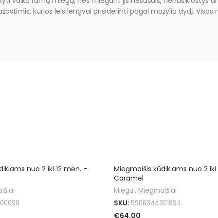
ikyti vaiko ramų miegą, nes miegant jis nesušals, nenusiklostys a
timis, kurios leis lengvai prisiderinti pagal mažylio dydį. Visas
ikiams nuo 2 iki 12 mėn. –
Miegmaišis kūdikiams nuo 2 iki
Caramel
išiai
Miegui
,
Miegmaišiai
00090
SKU:
5906344301894
€
64.00