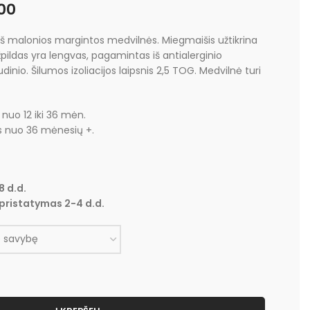
00
iš malonios margintos medvilnės. Miegmaišis užtikrina
žpildas yra lengvas, pagamintas iš antialerginio
udinio. Šilumos izoliacijos laipsnis 2,5 TOG. Medvilnė turi
 nuo 12 iki 36 mėn.
s nuo 36 mėnesių +.
8 d.d.
pristatymas 2-4 d.d.