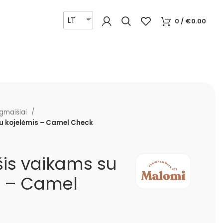
LT
0
/
€
0.00
gmaišiai
u kojelėmis – Camel Check
is vaikams su
s – Camel