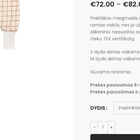
€
72.00
–
€
82.
Praktiškas miegmaišis 
ramias naktis, nes jo u
silikoninio neaustinio a
Oeko TEX sertifikatą.
S dydis skirtas vaikams
M dydis skirtas vaikam
Siuvama rankomis.
Prekės pasiuvimas 6-
Prekės paruošimas ir 
DYDIS