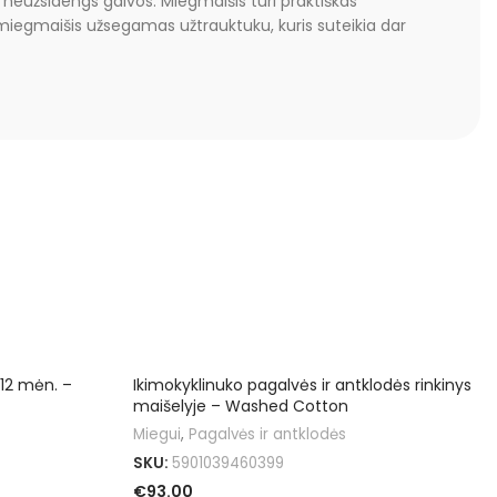
r neužsidengs galvos. Miegmaišis turi praktiškas
 miegmaišis užsegamas užtrauktuku, kuris suteikia dar
 12 mėn. –
Ikimokyklinuko pagalvės ir antklodės rinkinys
maišelyje – Washed Cotton
Miegui
,
Pagalvės ir antklodės
SKU:
5901039460399
€
93.00