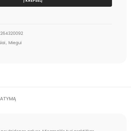
Į KREPŠELĮ
8264320092
iai
,
Miegui
TATYMĄ