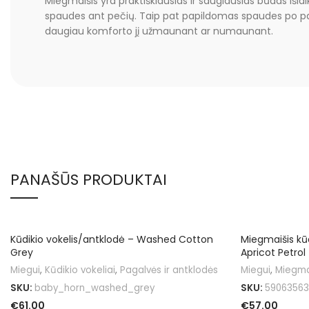
Miegmaišis yra praktiškiausias ir saugiausias būdas išla
spaudes ant pečių. Taip pat papildomas spaudes po pažas
daugiau komforto jį užmaunant ar numaunant.
PANAŠŪS PRODUKTAI
Kūdikio vokelis/antklodė – Washed Cotton
Miegmaišis kūd
Grey
Apricot Petrol
Miegui
,
Kūdikio vokeliai
,
Pagalvės ir antklodės
Miegui
,
Miegma
SKU:
baby_horn_washed_grey
SKU:
59063563
€
61.00
€
57.00