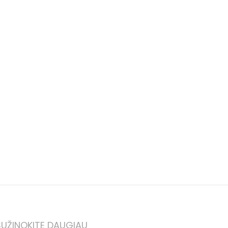
PASIRINKTI SAVYBES
SUŽINOKITE DAUGIAU