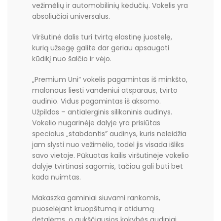
vežimėlių ir automobilinių kėdučių. Vokelis yra
absoliučiai universalus.
Viršutinė dalis turi tvirtą elastinę juostelę,
kurią užsegę galite dar geriau apsaugoti
kūdikį nuo šalčio ir vėjo.
„Premium Uni“ vokelis pagamintas iš minkšto,
malonaus liesti vandeniui atsparaus, tvirto
audinio. Vidus pagamintas iš aksomo.
Užpildas – antialerginis silikoninis audinys.
Vokelio nugarinėje dalyje yra prisiūtas
specialus „stabdantis” audinys, kuris neleidžia
jam slysti nuo vežimėlio, todėl jis visada išliks
savo vietoje. Pūkuotas kailis viršutinėje vokelio
dalyje tvirtinasi sagomis, tačiau gali būti bet
kada nuimtas.
Makaszka gaminiai siuvami rankomis,
puoselėjant kruopštumą ir atidumą
detalėms, o aukščiausios kokybės audiniai