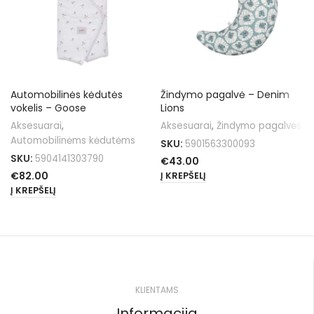
Automobilinės kėdutės
Žindymo pagalvė – Denim
vokelis – Goose
Lions
Aksesuarai
,
Aksesuarai
,
Žindymo pagalvės
Automobilinėms kėdutėms
SKU:
5901563300093
SKU:
5904141303790
€
43.00
€
82.00
Į KREPŠELĮ
Į KREPŠELĮ
KLIENTAMS
Informacija