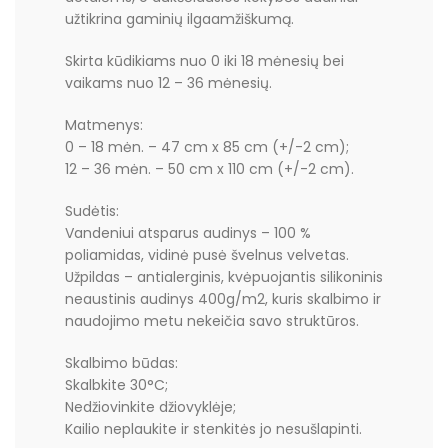
užtikrina gaminių ilgaamžiškumą.
Skirta kūdikiams nuo 0 iki 18 mėnesių bei
vaikams nuo 12 – 36 mėnesių.
Matmenys:
0 – 18 mėn. – 47 cm x 85 cm (+/-2 cm);
12 – 36 mėn. – 50 cm x 110 cm (+/-2 cm).
Sudėtis:
Vandeniui atsparus audinys – 100 %
poliamidas, vidinė pusė švelnus velvetas.
Užpildas – antialerginis, kvėpuojantis silikoninis
neaustinis audinys 400g/m2, kuris skalbimo ir
naudojimo metu nekeičia savo struktūros.
Skalbimo būdas:
Skalbkite 30°C;
Nedžiovinkite džiovyklėje;
Kailio neplaukite ir stenkitės jo nesušlapinti.