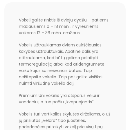
Vokelį galite rinktis iš dviejų dydžių – patiems
mažiausiems 0 – 18 mėn., ir vyresniems
vaikams 12 – 36 mėn. amžiaus.
Vokelis užtraukiamas dviem aukščiausios
kokybės užtrauktukais. Apatinė dalis yra
atitraukiama, kad būtų galima palaikyti
termoreguliaciją arba, kad atidengtumėte
vaiko kojas su nešvariais batais. Taip
neištepsite vokelio. Taip pat galite visiškai
nuimti viršutinę vokelio dalį.
Premium Uni vokelis yra atsparus vėjui ir
vandeniui, o tuo pačiu „kvėpuojantis“.
Vokelis turi vertikalias skylutes dirželiams, o už
jų prisiūtos „velcro” tipo juostelės,
padedančios pritaikyti vokelį prie visų tipų