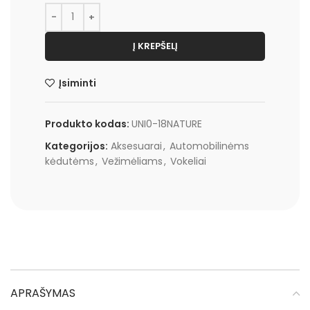
Į KREPŠELĮ
Įsiminti
Produkto kodas:
UNI0-18NATURE
Kategorijos:
Aksesuarai
,
Automobilinėms
kėdutėms
,
Vežimėliams
,
Vokeliai
APRAŠYMAS