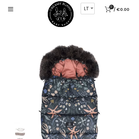
LT
0
/
€
0.00