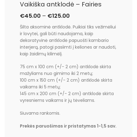
Vaikiška antklodė – Fairies
€
45.00
–
€
125.00
Šilta aksominė antklodė. Puikiai tiks vežimėliui
ir lovytei, gali būti naudojama, kaip
dekoratyvinė antklodė papuošti kambario
interjerą, patogi pasiimti į keliones ar naudoti,
kaip žaidimų kilimėlį.
75 cm x 100 cm (+/- 2 cm) antklodė skirta
mažyliams nuo gimimo iki 2 metų;
100 cm x 150 cm (+/- 2 cm) antklodė skirta
vaikams iki 5 metų;
145 cm x 200 cm (+/- 2 cm) antklodė skirta
vyresniems vaikams ir jų tėveliams.
Siuvama rankomis.
Prekės paruošimas ir pristatymas 1-1,5 sav.