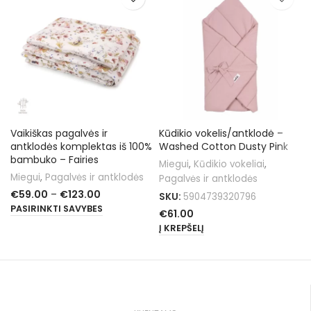
Vaikiškas pagalvės ir
Kūdikio vokelis/antklodė –
antklodės komplektas iš 100%
Washed Cotton Dusty Pink
bambuko – Fairies
Miegui
,
Kūdikio vokeliai
,
Miegui
,
Pagalvės ir antklodės
Pagalvės ir antklodės
€
59.00
–
€
123.00
SKU:
5904739320796
PASIRINKTI SAVYBES
€
61.00
Į KREPŠELĮ