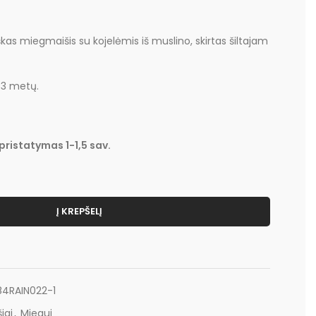
škas miegmaišis su kojelėmis iš muslino, skirtas šiltajam
i 3 metų.
pristatymas 1-1,5 sav.
Į KREPŠELĮ
4RAIN022-1
iai
,
Miegui