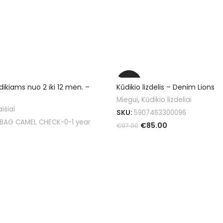
-12%
ikiams nuo 2 iki 12 mėn. –
Kūdikio lizdelis – Denim Lions
Miegui
,
Kūdikio lizdeliai
išiai
SKU:
5907463300096
 BAG CAMEL CHECK-0-1 year
€
85.00
€
97.00
Į KREPŠELĮ