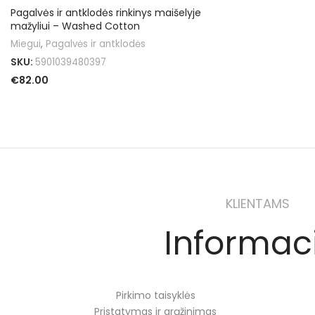
Pagalvės ir antklodės rinkinys maišelyje
mažyliui – Washed Cotton
Miegui
,
Pagalvės ir antklodės
SKU:
5901039480397
€
82.00
PASIRINKTI SAVYBES
KLIENTAMS
Informac
Pirkimo taisyklės
Pristatymas ir grąžinimas