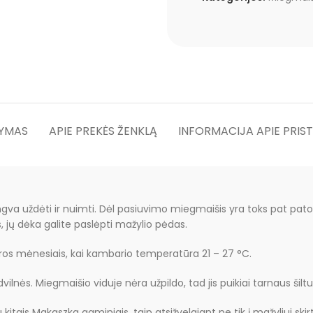
YMAS
APIE PREKĖS ŽENKLĄ
INFORMACIJA APIE PRIS
lengva uždėti ir nuimti. Dėl pasiuvimo miegmaišis yra toks pat pa
, jų dėka galite paslėpti mažylio pėdas.
aros mėnesiais, kai kambario temperatūra 21 – 27 °C.
nės. Miegmaišio viduje nėra užpildo, tad jis puikiai tarnaus šiltu
itais Makaszka gaminiais, taip atsižvelgiant ne tik į mažyliui skir