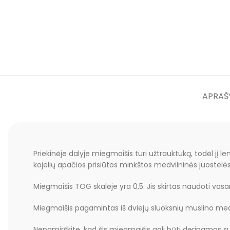
APRAŠ
Priekinėje dalyje miegmaišis turi užtrauktuką, todėl jį 
kojelių apačios prisiūtos minkštos medvilninės juostelės
Miegmaišis TOG skalėje yra 0,5. Jis skirtas naudoti vas
Miegmaišis pagamintas iš dviejų sluoksnių muslino medvil
Nepamirškite, kad šis miegmaišis gali būti derinamas su k