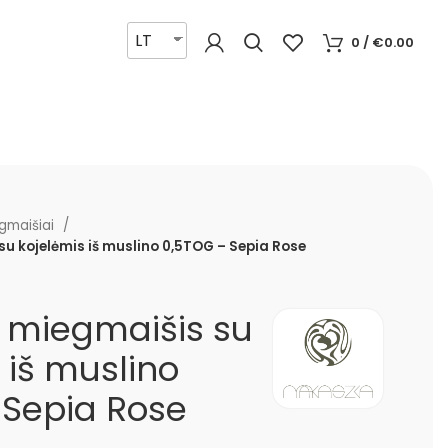
LT
0
/
€
0.00
gmaišiai
su kojelėmis iš muslino 0,5TOG – Sepia Rose
s miegmaišis su
 iš muslino
 Sepia Rose