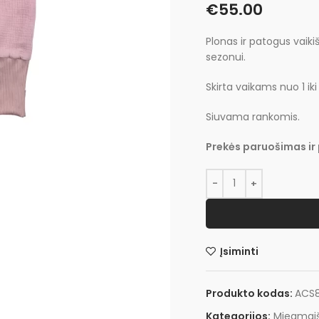
€
55.00
Plonas ir patogus vaiki
sezonui.
Skirta vaikams nuo 1 ik
Siuvama rankomis.
Prekės paruošimas ir 
Įsiminti
Produkto kodas:
ACS8
Kategorijos:
Miegmaiš