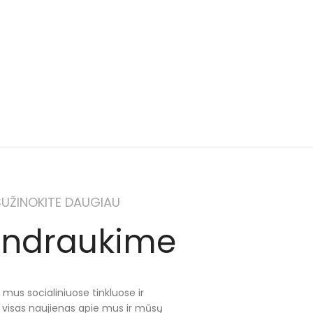
SUŽINOKITE DAUGIAU
ndraukime
 mus socialiniuose tinkluose ir
e visas naujienas apie mus ir mūsų