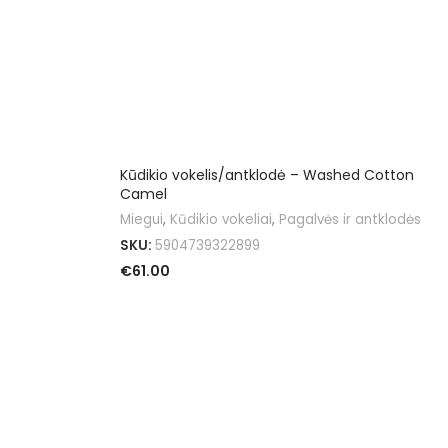
Kūdikio vokelis/antklodė – Washed Cotton
Camel
Miegui
,
Kūdikio vokeliai
,
Pagalvės ir antklodės
SKU:
5904739322899
€
61.00
Į KREPŠELĮ