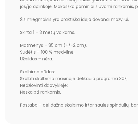
jos/jo aplinkoje. Makaszka gaminiai siuvami rankomis,
Šis miegmaišis yra praktiška idėja dovanai mažyliui.
Skirta 1 – 3 metų vaikams.
Matmenys – 85 cm (+/-2 cm).
Sudėtis – 100 % medvilnė.
Užpildas – nėra.
Skalbimo būdas:
Skalbti skalbimo mašinoje delikačia programa 30°;
Nedžiovinti džiovyklėje;
Neskalbti rankomis.
Pastaba – dėl dažno skalbimo ir/ar saulės spindulių, bam