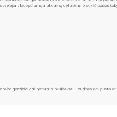
 puoselėjant kruopštumą ir atidumą detalėms, o aukščiausios kok
buko gaminiai gali natūraliai nusidėvėti – audinys gali pūstis ar