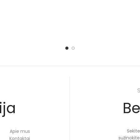
ija
Be
Sekite
Apie mus
sužinokit
Kontaktai