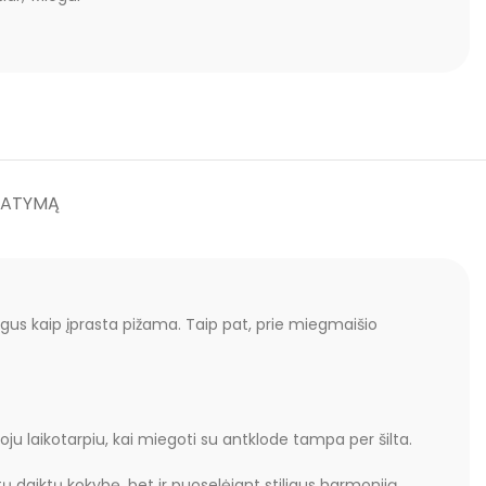
TATYMĄ
togus kaip įprasta pižama. Taip pat, prie miegmaišio
oju laikotarpiu, kai miegoti su antklode tampa per šilta.
tų daiktų kokybę, bet ir puoselėjant stiliaus harmoniją