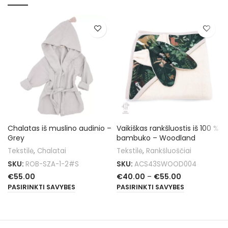
Chalatas iš muslino audinio –
Vaikiškas rankšluostis iš 100 %
Grey
bambuko – Woodland
Tekstilė
,
Chalatai
Tekstilė
,
Rankšluoščiai
SKU:
ROB-SZA-1-2#S
SKU:
ACS43SWOOD004
€
55.00
€
40.00
–
€
55.00
PASIRINKTI SAVYBES
PASIRINKTI SAVYBES