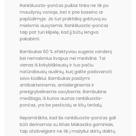
Rankšluostis-pončas puikiai tinka ne tik po
maudynių vonioje, bet ir prie baseino ar
paplūdimyje. Jis turi praktišką gobtuvą su
mielomis ausytėmis. Rankšluostis-pončas
taip pat turi kilpelę, kad jį būtų lengva
pakabinti.
Bambukas 60 % efektyviau sugeria vandenį
bei nemalonius kvapus nei medvilnė. Tai
vienas iš kokybiškiausių ir tuo pačiu
natūraliausių audinių, kurį galite padovanoti
savo kūdikiui. Bambukas pasižymi
antibakterinėmis, antialerginėmis ir
priešgrybelinėmis savybėmis. Bambukinė
medžiaga, iš kurios austas rankšluostis-
pončas, yra be pesticidų ar kitų teršalų.
Nepamirškite, kad šis rankšluostis-pončas gali
būti derinamas su kitais Makaszka gaminiais,
taip atsižvelgiant ne tik į mažyliui skirtų daiktų