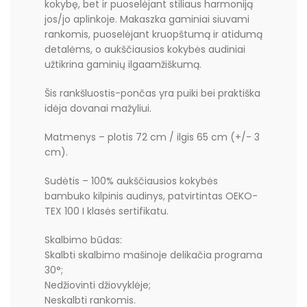
kokybę, bet ir puoselėjant stiliaus harmoniją
jos/jo aplinkoje. Makaszka gaminiai siuvami
rankomis, puoselėjant kruopštumą ir atidumą
detalėms, o aukščiausios kokybės audiniai
užtikrina gaminių ilgaamžiškumą.
Šis rankšluostis-pončas yra puiki bei praktiška
idėja dovanai mažyliui.
Matmenys – plotis 72 cm / ilgis 65 cm (+/- 3
cm).
Sudėtis – 100% aukščiausios kokybės
bambuko kilpinis audinys, patvirtintas OEKO-
TEX 100 I klasės sertifikatu.
Skalbimo būdas:
Skalbti skalbimo mašinoje delikačia programa
30°;
Nedžiovinti džiovyklėje;
Neskalbti rankomis.