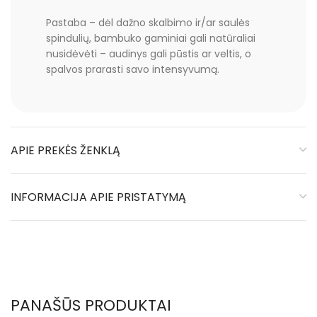
Pastaba – dėl dažno skalbimo ir/ar saulės
spindulių, bambuko gaminiai gali natūraliai
nusidėvėti – audinys gali pūstis ar veltis, o
spalvos prarasti savo intensyvumą.
APIE PREKĖS ŽENKLĄ
INFORMACIJA APIE PRISTATYMĄ
PANAŠŪS PRODUKTAI