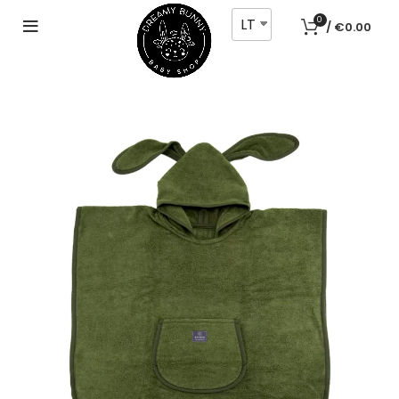
LT
0
/
€
0.00