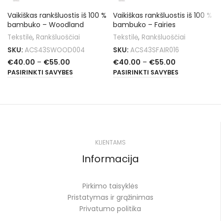
Vaikiškas rankšluostis iš 100 %
Vaikiškas rankšluostis iš 100 %
bambuko – Woodland
bambuko – Fairies
Tekstilė
,
Rankšluoščiai
Tekstilė
,
Rankšluoščiai
SKU:
ACS43SWOOD004
SKU:
ACS43SFAIR016
€
40.00
–
€
55.00
€
40.00
–
€
55.00
PASIRINKTI SAVYBES
PASIRINKTI SAVYBES
KLIENTAMS
Informacija
Pirkimo taisyklės
Pristatymas ir grąžinimas
Privatumo politika