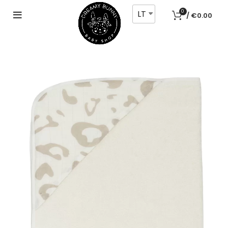
LT
0
/
€
0.00