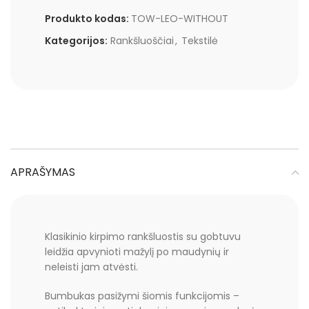
Produkto kodas:
TOW-LEO-WITHOUT
Kategorijos:
Rankšluoščiai
,
Tekstilė
APRAŠYMAS
Klasikinio kirpimo rankšluostis su gobtuvu
leidžia apvynioti mažylį po maudynių ir
neleisti jam atvėsti.
Bumbukas pasižymi šiomis funkcijomis –