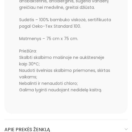
antibakterinis, antialerginis, sugeria vandenį
greičiau nei medvilnė, greitai džiūsta.
Sudėtis – 100% bambuko viskozė, sertifikuota
pagal Oeko-Tex Standard 100.
Matmenys – 75 cm x 75 cm.
Priežiūra:
Skalbti skalbimo mašinoje ne aukštesnėje
kaip 30°C;
Naudoti švelnias skalbimo priemones, skirtas
vaikams;
Nebalinti ir nenaudoti chloro;
Galima lyginti naudojant nedidelę kaitrą.
APIE PREKĖS ŽENKLĄ