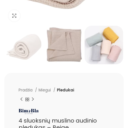
Padidinti
Pradžia
Miegui
Pledukai
4 sluoksnių muslino audinio
pledukas – Beige