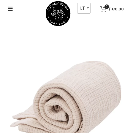
LT
0
/
€
0.00