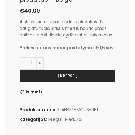
€
40.00
4 sluoksnių muslino audinio pledukas. Tai
daugiafunkcis, ištisus metus naudojamas
daiktas, o dėl didelio dydžio labai universalus.
Prekės paruošimas ir pristatymas 1-1,5 sav.
Į KREPŠELĮ
Įsiminti
Produkto kodas:
BLANKET-MOUS-LIFT
Kategorijos:
Miegui
,
Pledukai