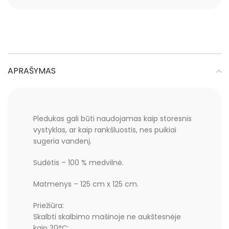
APRAŠYMAS
Pledukas gali būti naudojamas kaip storesnis
vystyklas, ar kaip rankšluostis, nes puikiai
sugeria vandenį.
Sudėtis – 100 % medvilnė.
Matmenys – 125 cm x 125 cm.
Priežiūra:
Skalbti skalbimo mašinoje ne aukštesnėje
kaip 30°C;