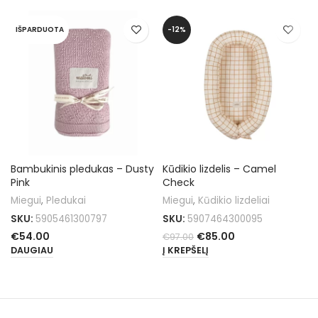
IŠPARDUOTA
-12%
Bambukinis pledukas – Dusty
Kūdikio lizdelis – Camel
Pink
Check
Miegui
,
Pledukai
Miegui
,
Kūdikio lizdeliai
SKU:
5905461300797
SKU:
5907464300095
€
54.00
€
85.00
€
97.00
DAUGIAU
Į KREPŠELĮ