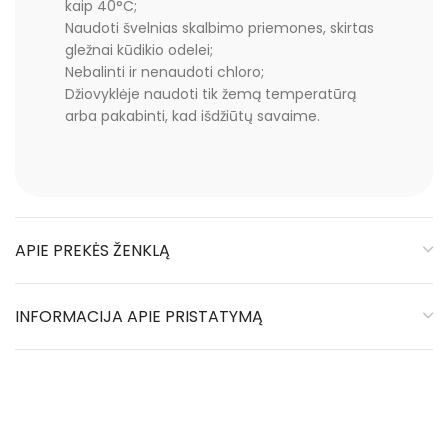
kaip 40°C;
Naudoti švelnias skalbimo priemones, skirtas
gležnai kūdikio odelei;
Nebalinti ir nenaudoti chloro;
Džiovyklėje naudoti tik žemą temperatūrą
arba pakabinti, kad išdžiūtų savaime.
APIE PREKĖS ŽENKLĄ
INFORMACIJA APIE PRISTATYMĄ