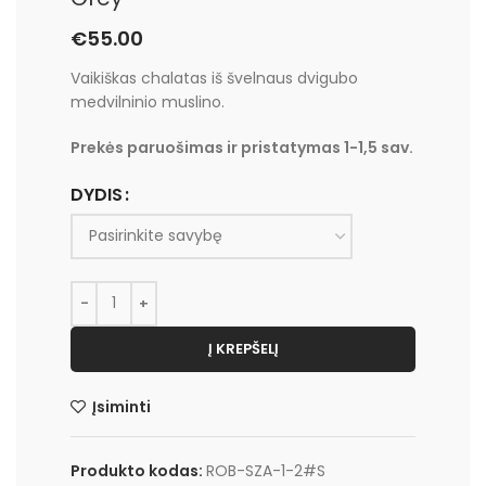
€
55.00
Vaikiškas chalatas iš švelnaus dvigubo
medvilninio muslino.
Prekės paruošimas ir pristatymas 1-1,5 sav.
DYDIS
Į KREPŠELĮ
Įsiminti
Produkto kodas:
ROB-SZA-1-2#S