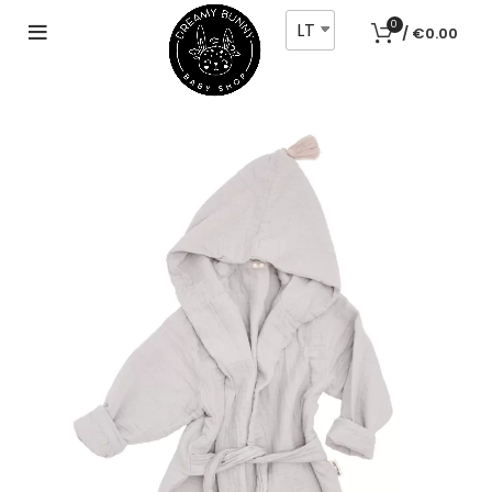
LT
0
/
€
0.00