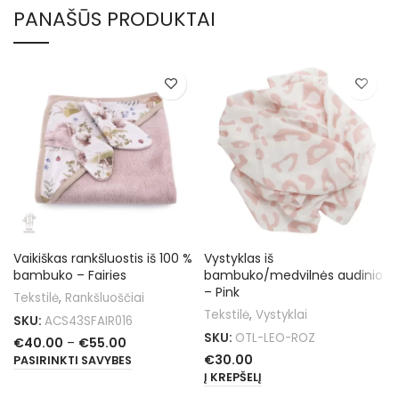
PANAŠŪS PRODUKTAI
Vaikiškas rankšluostis iš 100 %
Vystyklas iš
bambuko – Fairies
bambuko/medvilnės audinio
– Pink
Tekstilė
,
Rankšluoščiai
Tekstilė
,
Vystyklai
SKU:
ACS43SFAIR016
SKU:
OTL-LEO-ROZ
€
40.00
–
€
55.00
€
30.00
PASIRINKTI SAVYBES
Į KREPŠELĮ