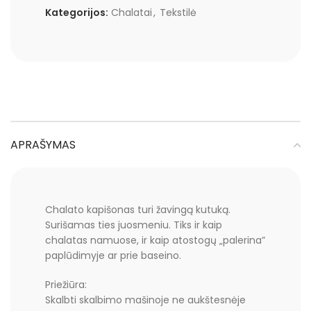
Kategorijos:
Chalatai
,
Tekstilė
APRAŠYMAS
Chalato kapišonas turi žavingą kutuką.
Surišamas ties juosmeniu. Tiks ir kaip
chalatas namuose, ir kaip atostogų „palerina”
paplūdimyje ar prie baseino.
Priežiūra:
Skalbti skalbimo mašinoje ne aukštesnėje