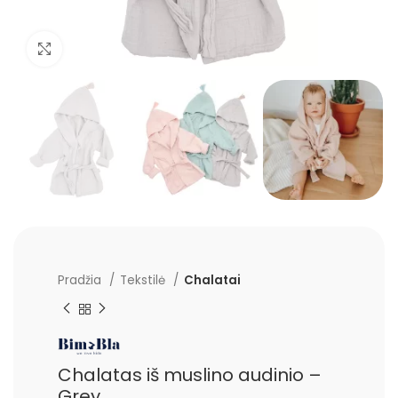
Padidinti
Pradžia
Tekstilė
Chalatai
Chalatas iš muslino audinio –
Grey