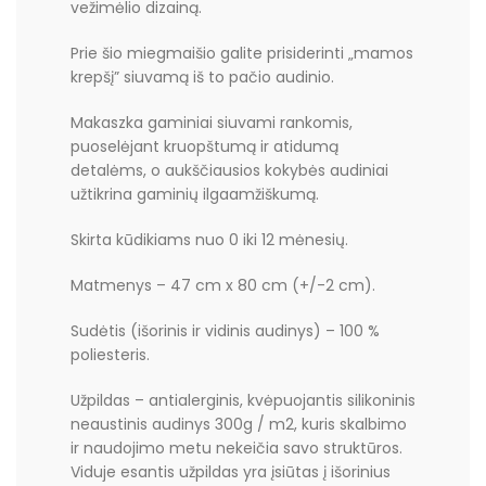
vežimėlio dizainą.
Prie šio miegmaišio galite prisiderinti „mamos
krepšį” siuvamą iš to pačio audinio.
Makaszka gaminiai siuvami rankomis,
puoselėjant kruopštumą ir atidumą
detalėms, o aukščiausios kokybės audiniai
užtikrina gaminių ilgaamžiškumą.
Skirta kūdikiams nuo 0 iki 12 mėnesių.
Matmenys – 47 cm x 80 cm (+/-2 cm).
Sudėtis (išorinis ir vidinis audinys) – 100 %
poliesteris.
Užpildas – antialerginis, kvėpuojantis silikoninis
neaustinis audinys 300g / m2, kuris skalbimo
ir naudojimo metu nekeičia savo struktūros.
Viduje esantis užpildas yra įsiūtas į išorinius