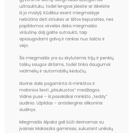
užtrauktuku, todėl lengvai įdėsite ar iškelsite
iš jo mažylį. Kūdikiui esant miegmaišyje
nebūtina dėti striukės ar šiltos kepuraitės, nes
papildomos virvelės dėka miegmaišio
viršutinę dalį galite sutraukti, taip
apsaugodami galvą ir rankas nuo šalčio ir
vėjo.
Šis miegmaišis yra su skylutėmis trijų ir penkių
taškų saugos diržams, todėl tinka daugumai
vežimėlių ir automobilių kėdučių.
Išorinė dalis pagaminta iš minkštos ir
malonios liesti „plaukuotos” medžiagos.
Vidinė pusė – iš pasakiškai minkšto „teddy”
audinio. Užpildas – antialerginis silikoninis
audinys.
Miegmaišis Alpaka gali būti derinamas su
įvairiais Makaszka gaminiais, sukuriant unikalų