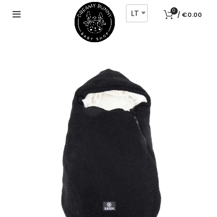
LT
0
/
€
0.00