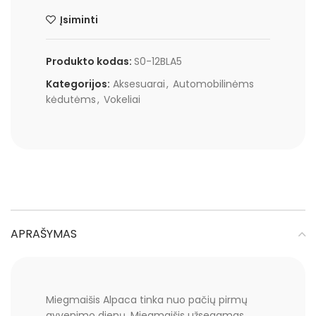
Įsiminti
Produkto kodas:
S0-12BLA5
Kategorijos:
Aksesuarai
,
Automobilinėms
kėdutėms
,
Vokeliai
APRAŠYMAS
Miegmaišis Alpaca tinka nuo pačių pirmų
gyvenimo dienų. Miegmaišis užsegamas