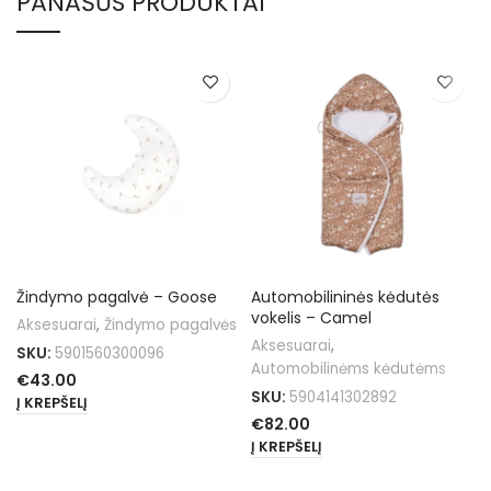
PANAŠŪS PRODUKTAI
Žindymo pagalvė – Goose
Automobilininės kėdutės
vokelis – Camel
Aksesuarai
,
Žindymo pagalvės
Aksesuarai
,
SKU:
5901560300096
Automobilinėms kėdutėms
€
43.00
SKU:
5904141302892
Į KREPŠELĮ
€
82.00
Į KREPŠELĮ