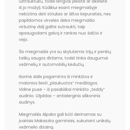
užtrauktuku, todėl lengvai įdėsite ar iškelsite
iš jo mažylį. Kūdikiui esant miegmaišyje
nebūtina dėti striukės ar šiltos kepuraitės, nes
papildomos virvelės dėka miegmaišio
viršutinę dalį galite sutraukti, taip
apsaugodami galvą ir rankas nuo šalčio ir
vėjo.
Šis miegmaišis yra su skylutėmis trijų ir penkių
taškų saugos diržams, todėl tinka daugumai
vežimėlių ir automobilių kėdučių.
Išorinė dalis pagaminta iš minkštos ir
malonios liesti „plaukuotos” medžiagos.
Vidinė pusė – iš pasakiškai minkšto „teddy”
audinio. Užpildas – antialerginis silikoninis
audinys.
Miegmaišis Alpaka gali būti derinamas su
įvairiais Makaszka gaminiais, sukuriant unikalų
vežimėlio dizainą.