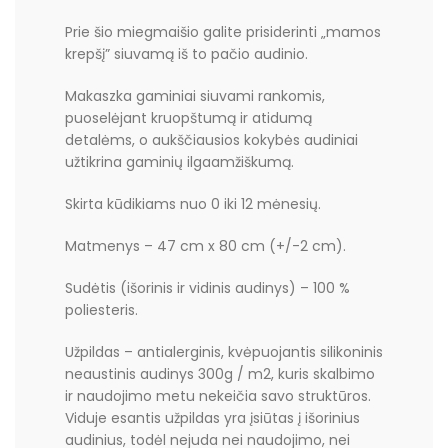
Prie šio miegmaišio galite prisiderinti „mamos
krepšį” siuvamą iš to pačio audinio.
Makaszka gaminiai siuvami rankomis,
puoselėjant kruopštumą ir atidumą
detalėms, o aukščiausios kokybės audiniai
užtikrina gaminių ilgaamžiškumą.
Skirta kūdikiams nuo 0 iki 12 mėnesių.
Matmenys – 47 cm x 80 cm (+/-2 cm).
Sudėtis (išorinis ir vidinis audinys) – 100 %
poliesteris.
Užpildas – antialerginis, kvėpuojantis silikoninis
neaustinis audinys 300g / m2, kuris skalbimo
ir naudojimo metu nekeičia savo struktūros.
Viduje esantis užpildas yra įsiūtas į išorinius
audinius, todėl nejuda nei naudojimo, nei