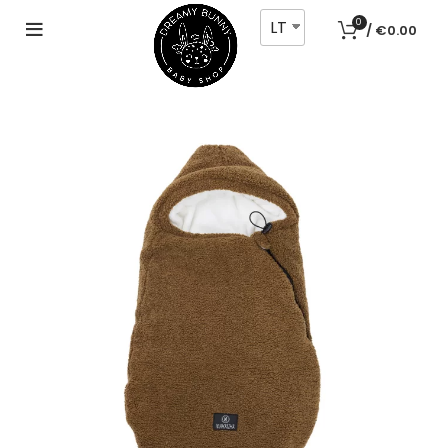
LT
0
/
€
0.00