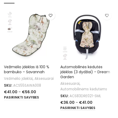
Vežimėlio įdėklas iš 100 %
Automobilinės kėdutės
bambuko – Savannah
įdėklas (3 dydžiai) – Dream
Garden
Vežimėlio įdėklai
,
Aksesuarai
Aksesuarai
,
SKU:
ACS55SAWA008
Automobilinėms kėdutėms
€
41.00
–
€
56.00
SKU:
ACS83DRE021-SML
PASIRINKTI SAVYBES
€
36.00
–
€
41.00
PASIRINKTI SAVYBES