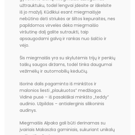
užtrauktuku, todėl lengvai įdėsite ar iškelsite
iš jo mažylį. Kūdikiui esant miegmaišyje
nebūtina dėti striukės ar šiltos kepuraitės, nes
papildomos virvelės dėka miegmaišio
viršutinę dalį galite sutraukti, taip
apsaugodami galvą ir rankas nuo šalčio ir
vėjo.
Šis miegmaišis yra su skylutėmis trijų ir penkių
taškų saugos diržams, todėl tinka daugumai
vežimėlių ir automobilių kėdučių.
Išorinė dalis pagaminta iš minkštos ir
malonios liesti „plaukuotos” medžiagos.
Vidinė pusė – iš pasakiškai minkšto „teddy”
audinio. Užpildas – antialerginis silikoninis
audinys.
Miegmaišis Alpaka gali būti derinamas su
įvairiais Makaszka gaminiais, sukuriant unikalų