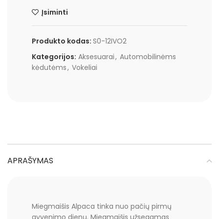
Įsiminti
Produkto kodas:
S0-12IVO2
Kategorijos:
Aksesuarai
,
Automobilinėms
kėdutėms
,
Vokeliai
APRAŠYMAS
Miegmaišis Alpaca tinka nuo pačių pirmų
gyvenimo dienų. Miegmaišis užsegamas