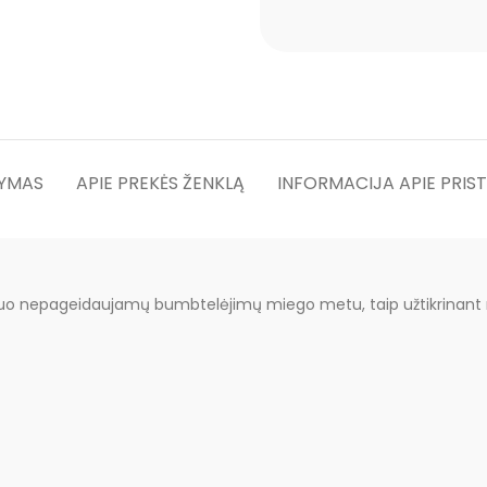
YMAS
APIE PREKĖS ŽENKLĄ
INFORMACIJA APIE PRIS
uo nepageidaujamų bumbtelėjimų miego metu, taip užtikrinant r