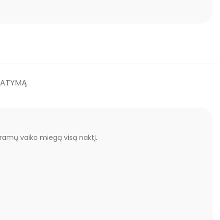
TATYMĄ
amų vaiko miegą visą naktį.