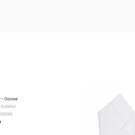
s – Goose
lizdeliai
300099
0