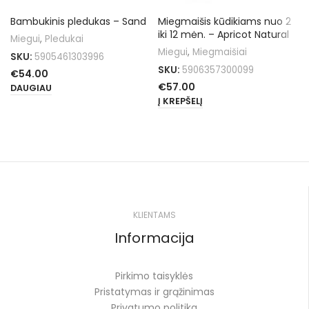
Bambukinis pledukas – Sand
Miegmaišis kūdikiams nuo 2
iki 12 mėn. – Apricot Natural
Miegui
,
Pledukai
Miegui
,
Miegmaišiai
SKU:
5905461303996
SKU:
5906357300099
€
54.00
€
57.00
DAUGIAU
Į KREPŠELĮ
KLIENTAMS
Informacija
Pirkimo taisyklės
Pristatymas ir grąžinimas
Privatumo politika