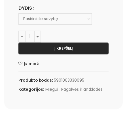
DYDIS
Į KREPŠELĮ
Įsiminti
Produkto kodas:
5901063330095
Kategorijos:
Miegui
,
Pagalvės ir antklodės