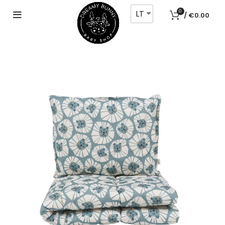
LT
0
/
€
0.00