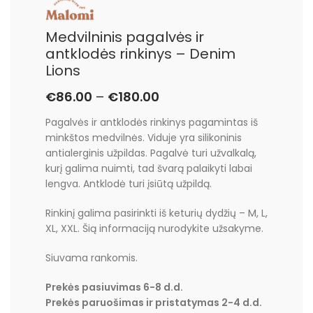
Medvilninis pagalvės ir
antklodės rinkinys – Denim
Lions
€
86.00
–
€
180.00
Pagalvės ir antklodės rinkinys pagamintas iš
minkštos medvilnės. Viduje yra silikoninis
antialerginis užpildas. Pagalvė turi užvalkalą,
kurį galima nuimti, tad švarą palaikyti labai
lengva. Antklodė turi įsiūtą užpildą.
Rinkinį galima pasirinkti iš keturių dydžių – M, L,
XL, XXL. Šią informaciją nurodykite užsakyme.
Siuvama rankomis.
Prekės pasiuvimas 6-8 d.d.
Prekės paruošimas ir pristatymas 2-4 d.d.