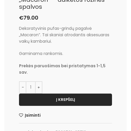
spalvos
€
79.00
Dekoratyvinis pufas-grindų pagalvė
„Macaron”. Tai skaniai atrodantis aksesuaras
vaikų kambariui.
Gaminama rankomis.
Prekės paruošimas bei pristatymas 1-1,5
sav.
Į KREPŠELĮ
Įsiminti