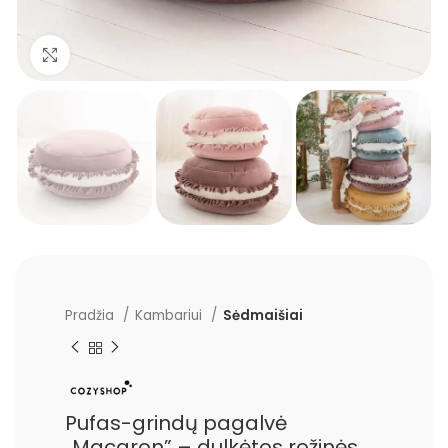
Padidinti
Pradžia
Kambariui
Sėdmaišiai
Pufas-grindų pagalvė
„Macaron” – dulkėtos rožinės