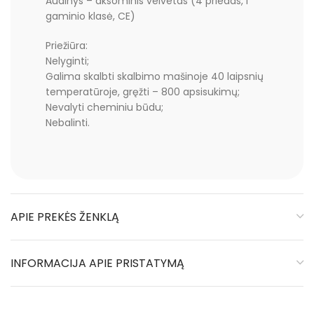
Audinys – aksominis velvetas (4 priedas, I
gaminio klasė, CE)
Priežiūra:
Nelyginti;
Galima skalbti skalbimo mašinoje 40 laipsnių
temperatūroje, gręžti – 800 apsisukimų;
Nevalyti cheminiu būdu;
Nebalinti.
APIE PREKĖS ŽENKLĄ
INFORMACIJA APIE PRISTATYMĄ