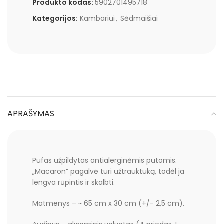
Produkto kodas:
5902701495718
Kategorijos:
Kambariui
,
Sėdmaišiai
APRAŠYMAS
Pufas užpildytas antialerginėmis putomis.
„Macaron” pagalvė turi užtrauktuką, todėl ja
lengva rūpintis ir skalbti.
Matmenys – ~ 65 cm x 30 cm (+/- 2,5 cm).