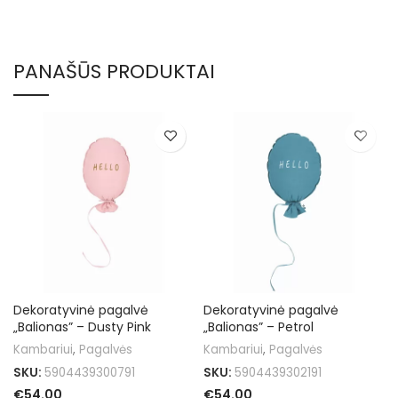
PANAŠŪS PRODUKTAI
Dekoratyvinė pagalvė
Dekoratyvinė pagalvė
„Balionas” – Dusty Pink
„Balionas” – Petrol
Kambariui
,
Pagalvės
Kambariui
,
Pagalvės
SKU:
5904439300791
SKU:
5904439302191
€
54.00
€
54.00