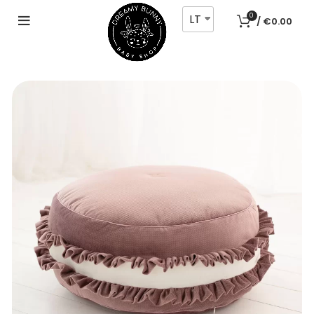
LT
0
/
€
0.00