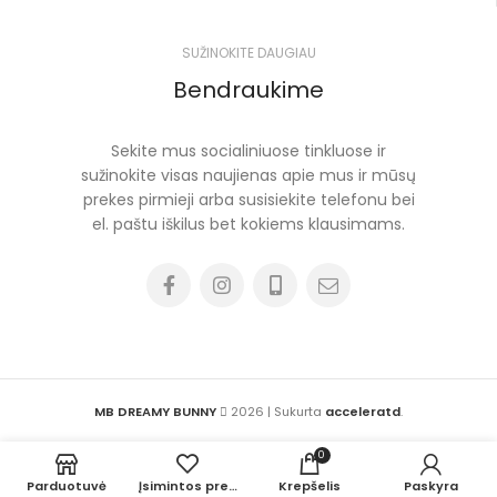
SUŽINOKITE DAUGIAU
Bendraukime
Sekite mus socialiniuose tinkluose ir
sužinokite visas naujienas apie mus ir mūsų
prekes pirmieji arba susisiekite telefonu bei
el. paštu iškilus bet kokiems klausimams.
MB DREAMY BUNNY
2026 | Sukurta
acceleratd
.
0
Parduotuvė
Įsimintos prekės
Krepšelis
Paskyra