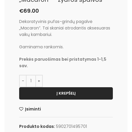
€
69.00
Dekoratyvinis pufas-grindų pagalvė
„Macaron”. Tai skaniai atrodantis aksesuaras
vaikų kambariui.
Gaminama rankomis.
Prekės paruošimas bei pristatymas 1-1,5
sav.
Į KREPŠELĮ
Įsiminti
Produkto kodas:
5902701495701