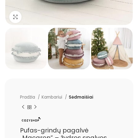
Padidinti
Pradžia
Kambariui
Sėdmaišiai
Pufas-grindų pagalvė
„Macaron” – žydros spalvos