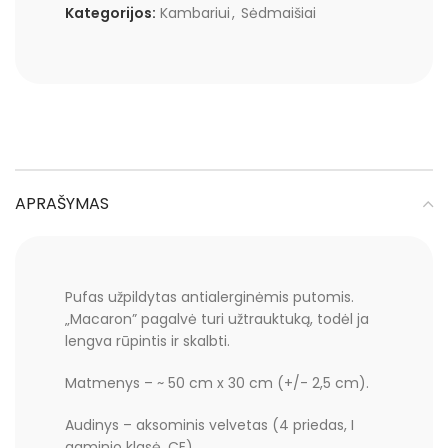
Kategorijos:
Kambariui
,
Sėdmaišiai
APRAŠYMAS
Pufas užpildytas antialerginėmis putomis.
„Macaron” pagalvė turi užtrauktuką, todėl ja
lengva rūpintis ir skalbti.
Matmenys – ~ 50 cm x 30 cm (+/- 2,5 cm).
Audinys – aksominis velvetas (4 priedas, I
gaminio klasė, CE)