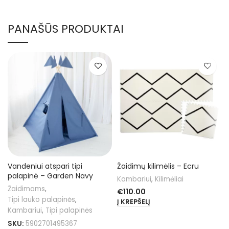
PANAŠŪS PRODUKTAI
Vandeniui atspari tipi
Žaidimų kilimėlis – Ecru
palapinė – Garden Navy
Kambariui
,
Kilimėliai
Žaidimams
,
€
110.00
Tipi lauko palapinės
,
Į KREPŠELĮ
Kambariui
,
Tipi palapinės
SKU:
5902701495367