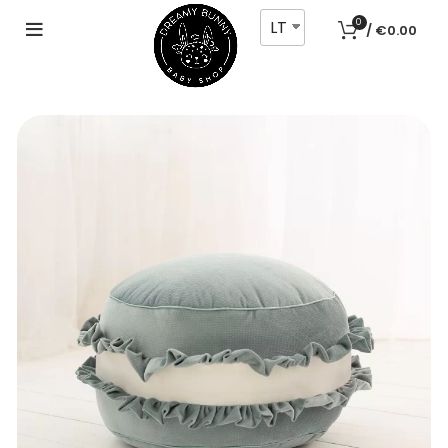
LT
0
/
€
0.00