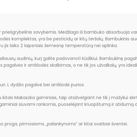
r priešgrybelinis savybėmis. Medžiaga iš bambuko absorbuoja van
odės komplektas, yra be pesticidų ar kitų teršalų. Bambukinis aud
ru jis laiko 2 laipsniais žemesnę temperatūrą nei aplinka.
aliausių audinių, kurį galite padovanoti kūdikiui. Bambukinę pa
os pagalvės ir antklodės skalbimas, o ne tik jos užvalkalų, yra id
uri. L dydžio pagalvė bei antklodė purios.
itais Makaszka gaminiais, taip atsižvelgiant ne tik į mažyliui skir
ti gaminiai siuvami rankomis, puoselėjant kruopštumą ir atidumą 
mo proga, pirmosioms „palankynoms” ar kitai svarbiai šventei.