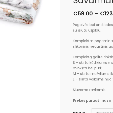
Savanna
€
59.00
–
€
123
Pagalvės bei antklodė
su įsiūtu užpildu.
Komplektas pagamintas 
silikoninis neaustinis 
Komplektą galite rinktis
S – skirta kūdikiams m
minkšta bei puri;
M – skirta mažyliams ik
L – skirta vaikams nuo 
Siuvama rankomis.
Prekės paruošimas ir 