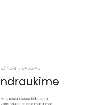
SUŽINOKITE DAUGIAU
ndraukime
 mus socialiniuose tinkluose ir
e visas naujienas apie mus ir mūsų