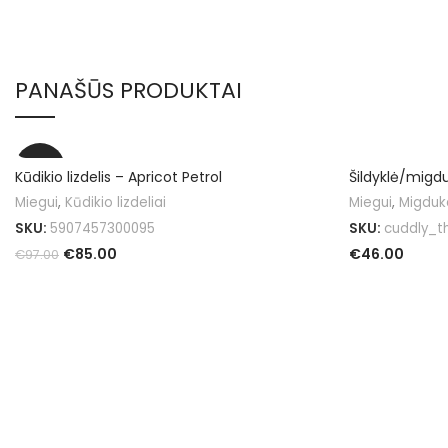
PANAŠŪS PRODUKTAI
-12%
Kūdikio lizdelis – Apricot Petrol
Šildyklė/migd
Miegui
,
Kūdikio lizdeliai
Miegui
,
Migduk
SKU:
5907457300095
SKU:
cuddly_t
€
85.00
€
46.00
€
97.00
Į KREPŠELĮ
Į KREPŠELĮ