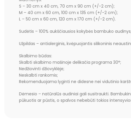
S – 30 cm x 40 cm, 70 cm x 90 cm (+/-2 cm);
M – 40 cm x 60 cm, 100 cm x 135 cm (+/-2 cm);
L – 50 cm x 60 cm, 120 cm x 170 cm (+/-2 cm).
Sudėtis – 100% aukščiausios kokybės bambuko audinys, t
Užpildas – antialerginis, kvėpuojantis silikoninis neausti
Skalbimo būdas:
Skalbti skalbimo mašinoje delikačia programa 30°;
Nedžiovinti džiovyklėje;
Neskalbti rankomis;
Rekomenduojama lyginti ne didesne nei vidutinio kar
Dėmesio – natūralūs audiniai gali susitraukti. Bambukin
pūkuotis ar pūstis, o spalvos nebebūti tokios intensyvio