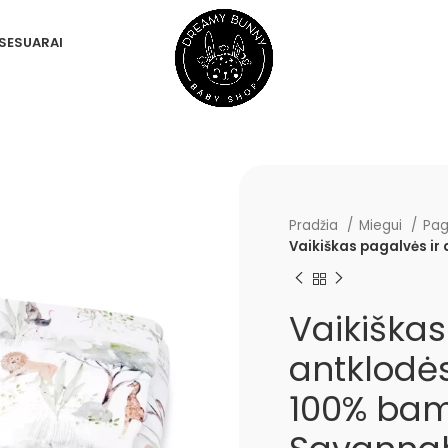
SESUARAI
Pradžia
Miegui
Pag
Vaikiškas pagalvės i
Vaikiškas
antklodė
100% ba