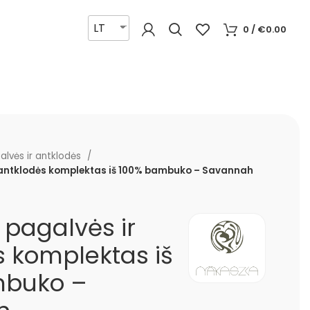
LT
0
/
€
0.00
alvės ir antklodės
r antklodės komplektas iš 100% bambuko – Savannah
 pagalvės ir
s komplektas iš
mbuko –