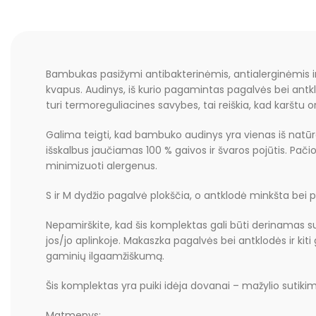
Bambukas pasižymi antibakterinėmis, antialerginėmis i
kvapus. Audinys, iš kurio pagamintas pagalvės bei antkl
turi termoreguliacines savybes, tai reiškia, kad karštu o
Galima teigti, kad bambuko audinys yra vienas iš natūr
išskalbus jaučiamas 100 % gaivos ir švaros pojūtis. Pači
minimizuoti alergenus.
S ir M dydžio pagalvė plokščia, o antklodė minkšta bei p
Nepamirškite, kad šis komplektas gali būti derinamas su k
jos/jo aplinkoje. Makaszka pagalvės bei antklodės ir ki
gaminių ilgaamžiškumą.
Šis komplektas yra puiki idėja dovanai – mažylio sutiki
Matmenys: