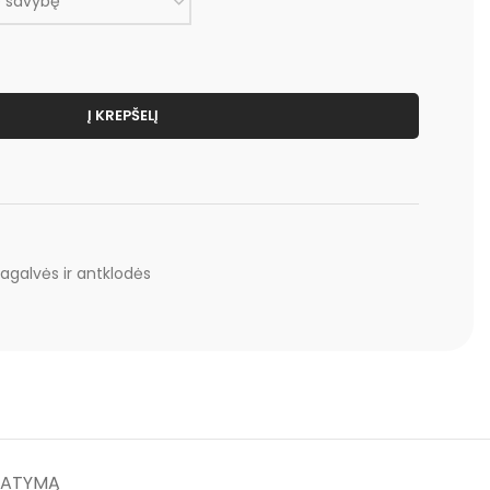
Į KREPŠELĮ
agalvės ir antklodės
TATYMĄ