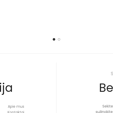
ija
Be
Sekite
Apie mus
sužinokit
Kontaktai