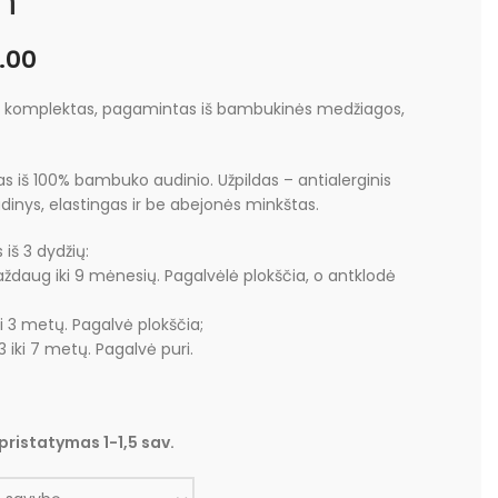
h
.00
s komplektas, pagamintas iš bambukinės medžiagos,
iš 100% bambuko audinio. Užpildas – antialerginis
audinys, elastingas ir be abejonės minkštas.
 iš 3 dydžių:
aždaug iki 9 mėnesių. Pagalvėlė plokščia, o antklodė
i 3 metų. Pagalvė plokščia;
3 iki 7 metų. Pagalvė puri.
pristatymas 1-1,5 sav.