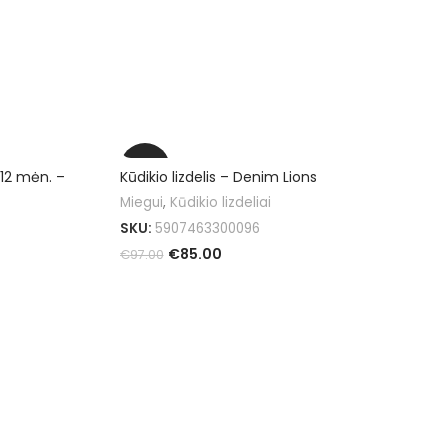
-12%
 12 mėn. –
Kūdikio lizdelis – Denim Lions
Miegui
,
Kūdikio lizdeliai
SKU:
5907463300096
€
85.00
€
97.00
Į KREPŠELĮ