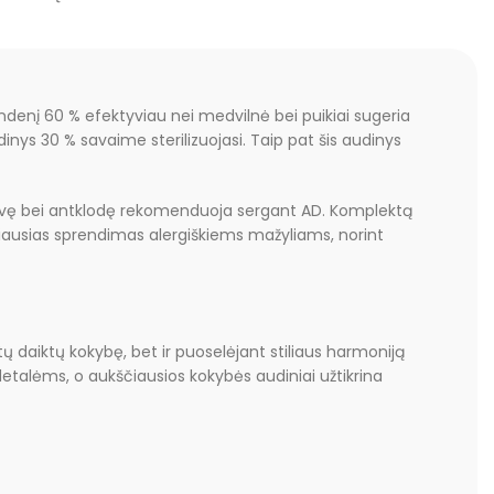
denį 60 % efektyviau nei medvilnė bei puikiai sugeria
inys 30 % savaime sterilizuojasi. Taip pat šis audinys
galvę bei antklodę rekomenduoja sergant AD. Komplektą
ealiausias sprendimas alergiškiems mažyliams, norint
tų daiktų kokybę, bet ir puoselėjant stiliaus harmoniją
detalėms, o aukščiausios kokybės audiniai užtikrina