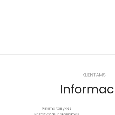
KLIENTAMS
Informac
Pirkimo taisyklės
Pristatymas ir grąžinimas