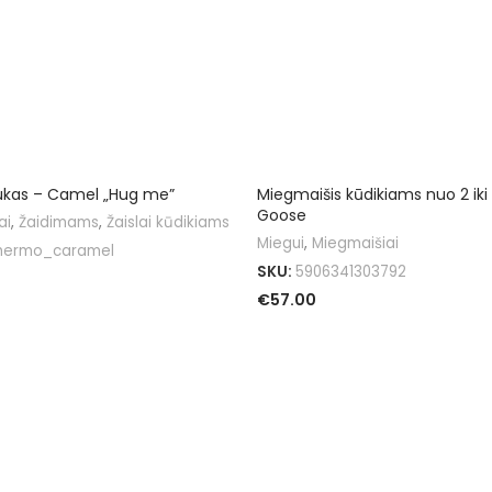
ukas – Camel „Hug me”
Miegmaišis kūdikiams nuo 2 iki
Goose
ai
,
Žaidimams
,
Žaislai kūdikiams
Miegui
,
Miegmaišiai
hermo_caramel
SKU:
5906341303792
€
57.00
Į KREPŠELĮ