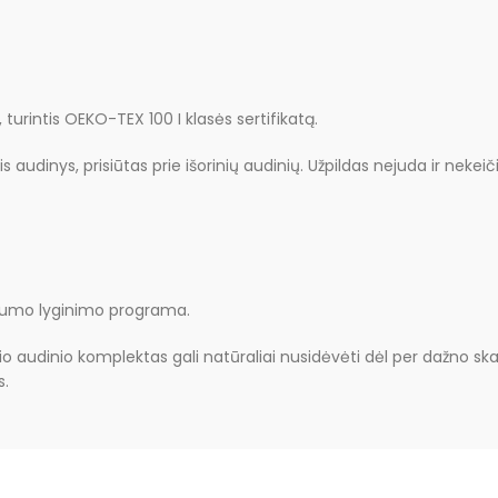
urintis OEKO-TEX 100 I klasės sertifikatą.
nis audinys, prisiūtas prie išorinių audinių. Užpildas nejuda ir nek
štumo lyginimo programa.
io audinio komplektas gali natūraliai nusidėvėti dėl per dažno sk
s.