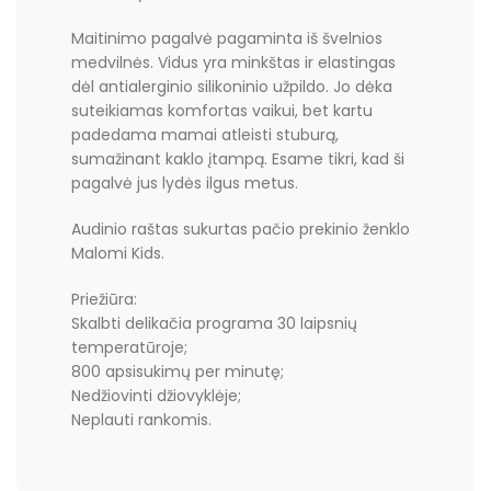
Maitinimo pagalvė pagaminta iš švelnios
medvilnės. Vidus yra minkštas ir elastingas
dėl antialerginio silikoninio užpildo. Jo dėka
suteikiamas komfortas vaikui, bet kartu
padedama mamai atleisti stuburą,
sumažinant kaklo įtampą. Esame tikri, kad ši
pagalvė jus lydės ilgus metus.
Audinio raštas sukurtas pačio prekinio ženklo
Malomi Kids.
Priežiūra:
Skalbti delikačia programa 30 laipsnių
temperatūroje;
800 apsisukimų per minutę;
Nedžiovinti džiovyklėje;
Neplauti rankomis.