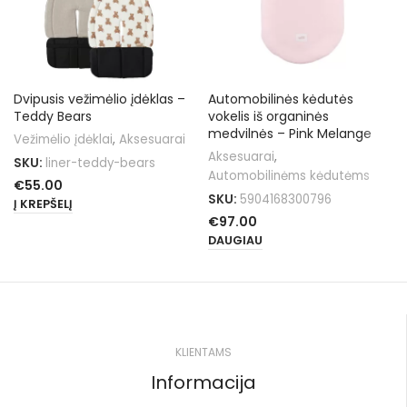
Dvipusis vežimėlio įdėklas –
Automobilinės kėdutės
Teddy Bears
vokelis iš organinės
medvilnės – Pink Melange
Vežimėlio įdėklai
,
Aksesuarai
Aksesuarai
,
SKU:
liner-teddy-bears
Automobilinėms kėdutėms
€
55.00
SKU:
5904168300796
Į KREPŠELĮ
€
97.00
DAUGIAU
KLIENTAMS
Informacija