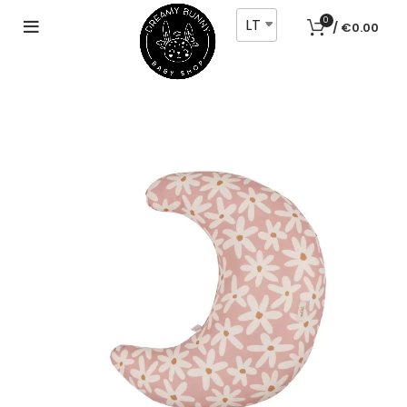
LT
0
/
€
0.00