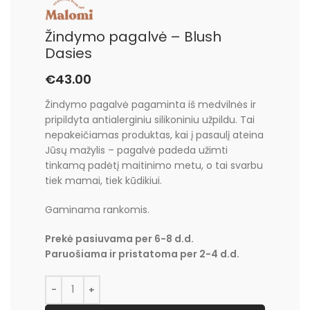
Žindymo pagalvė – Blush
Dasies
€
43.00
Žindymo pagalvė pagaminta iš medvilnės ir
pripildyta antialerginiu silikoniniu užpildu. Tai
nepakeičiamas produktas, kai į pasaulį ateina
Jūsų mažylis – pagalvė padeda užimti
tinkamą padėtį maitinimo metu, o tai svarbu
tiek mamai, tiek kūdikiui.
Gaminama rankomis.
Prekė pasiuvama per 6-8 d.d.
Paruošiama ir pristatoma per 2-4 d.d.