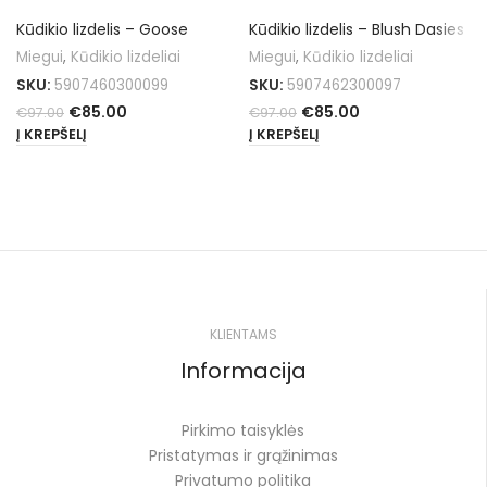
Kūdikio lizdelis – Goose
Kūdikio lizdelis – Blush Dasies
Miegui
,
Kūdikio lizdeliai
Miegui
,
Kūdikio lizdeliai
SKU:
5907460300099
SKU:
5907462300097
€
85.00
€
85.00
€
97.00
€
97.00
Į KREPŠELĮ
Į KREPŠELĮ
KLIENTAMS
Informacija
Pirkimo taisyklės
Pristatymas ir grąžinimas
Privatumo politika