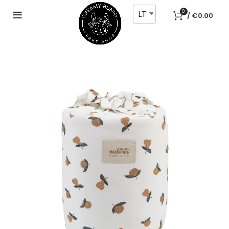
LT
0
/
€
0.00