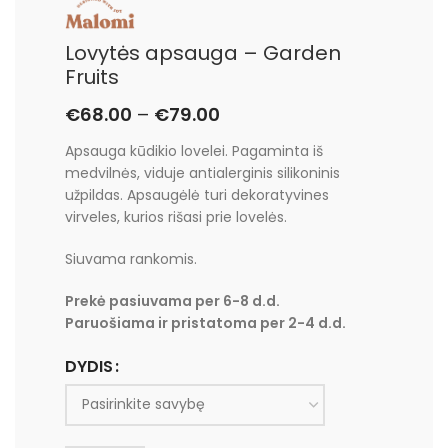
Lovytės apsauga – Garden
Fruits
€
68.00
–
€
79.00
Apsauga kūdikio lovelei. Pagaminta iš
medvilnės, viduje antialerginis silikoninis
užpildas. Apsaugėlė turi dekoratyvines
virveles, kurios rišasi prie lovelės.
Siuvama rankomis.
Prekė pasiuvama per 6-8 d.d.
Paruošiama ir pristatoma per 2-4 d.d.
DYDIS