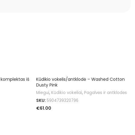
s komplektas iš
Kūdikio vokelis/antklodė – Washed Cotton
Dusty Pink
Miegui
,
Kūdikio vokeliai
,
Pagalvės ir antklodės
SKU:
5904739320796
€
61.00
Į KREPŠELĮ