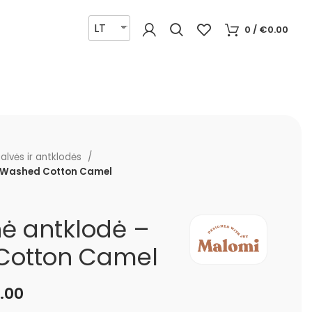
LT
0
/
€
0.00
alvės ir antklodės
– Washed Cotton Camel
nė antklodė –
Cotton Camel
.00