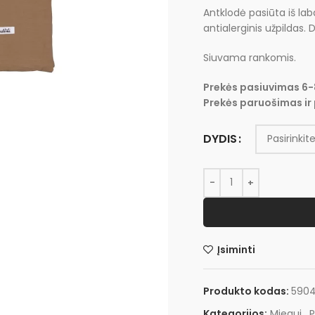
Antklodė pasiūta iš lab
antialerginis užpildas.
Siuvama rankomis.
Prekės pasiuvimas 6-
Prekės paruošimas ir 
DYDIS
Įsiminti
Produkto kodas:
590
Kategorijos:
Miegui
,
P