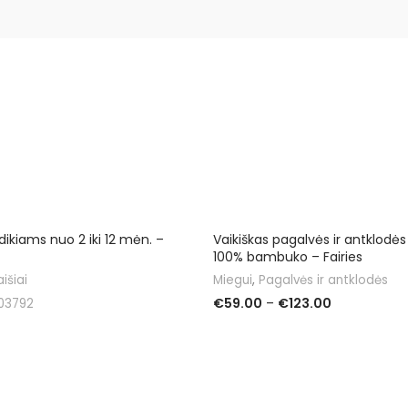
ikiams nuo 2 iki 12 mėn. –
Vaikiškas pagalvės ir antklodė
100% bambuko – Fairies
išiai
Miegui
,
Pagalvės ir antklodės
€
59.00
–
€
123.00
03792
PASIRINKTI SAVYBES