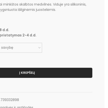
ai minkštos skalbtos medvilnės. Viduje yra silikoninis,
 Dygsniuota išilginėmis juostelėmis.
8 d.d.
pristatymas 2-4 d.d.
Į KREPŠELĮ
4739332898
agalvės ir antklodės