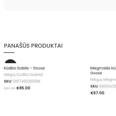
PANAŠŪS PRODUKTAI
-12%
Kūdikio lizdelis – Goose
Miegmaišis kūd
Goose
Miegui
,
Kūdikio lizdeliai
Miegui
,
Miegma
SKU:
5907460300099
SKU:
59063413
€
85.00
€
97.00
€
57.00
Į KREPŠELĮ
Į KREPŠELĮ