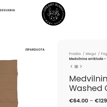
SESUARAI
IŠPARDUOTA
Pradžia
Miegui
Pag
Medvilninė antklodė 
Medvilni
Washed 
€
64.00
–
€
129