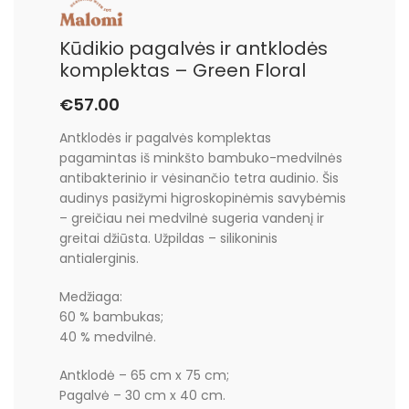
Kūdikio pagalvės ir antklodės
komplektas – Green Floral
€
57.00
Antklodės ir pagalvės komplektas
pagamintas iš minkšto bambuko-medvilnės
antibakterinio ir vėsinančio tetra audinio. Šis
audinys pasižymi higroskopinėmis savybėmis
– greičiau nei medvilnė sugeria vandenį ir
greitai džiūsta. Užpildas – silikoninis
antialerginis.
Medžiaga:
60 % bambukas;
40 % medvilnė.
Antklodė – 65 cm x 75 cm;
Pagalvė – 30 cm x 40 cm.