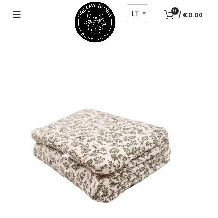
LT
0
/
€
0.00