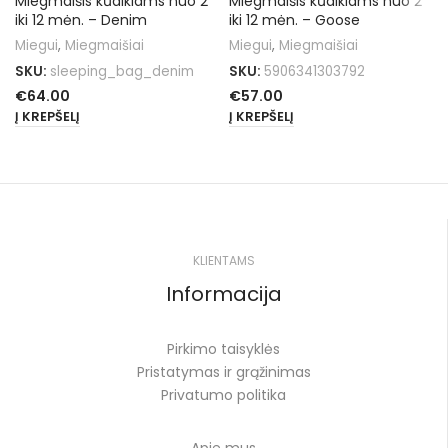
Miegmaišis kūdikiams nuo 2
Miegmaišis kūdikiams nuo 2
iki 12 mėn. – Denim
iki 12 mėn. – Goose
Miegui
,
Miegmaišiai
Miegui
,
Miegmaišiai
SKU:
sleeping_bag_denim
SKU:
5906341303792
€
64.00
€
57.00
Į KREPŠELĮ
Į KREPŠELĮ
KLIENTAMS
Informacija
Pirkimo taisyklės
Pristatymas ir grąžinimas
Privatumo politika