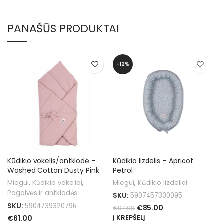
PANAŠŪS PRODUKTAI
-12%
Kūdikio vokelis/antklodė –
Kūdikio lizdelis – Apricot
Washed Cotton Dusty Pink
Petrol
Miegui
,
Kūdikio vokeliai
,
Miegui
,
Kūdikio lizdeliai
Pagalvės ir antklodės
SKU:
5907457300095
SKU:
5904739320796
€
85.00
€
97.00
€
61.00
Į KREPŠELĮ