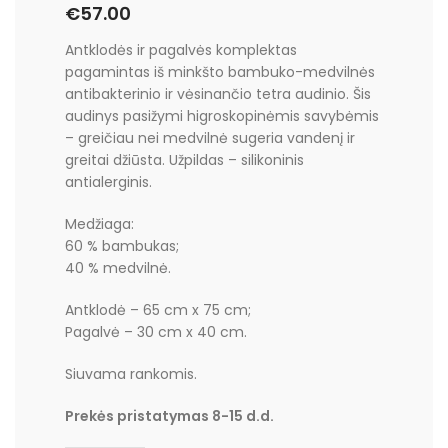
€
57.00
Antklodės ir pagalvės komplektas
pagamintas iš minkšto bambuko-medvilnės
antibakterinio ir vėsinančio tetra audinio. Šis
audinys pasižymi higroskopinėmis savybėmis
– greičiau nei medvilnė sugeria vandenį ir
greitai džiūsta. Užpildas – silikoninis
antialerginis.
Medžiaga:
60 % bambukas;
40 % medvilnė.
Antklodė – 65 cm x 75 cm;
Pagalvė – 30 cm x 40 cm.
Siuvama rankomis.
Prekės pristatymas 8-15 d.d.