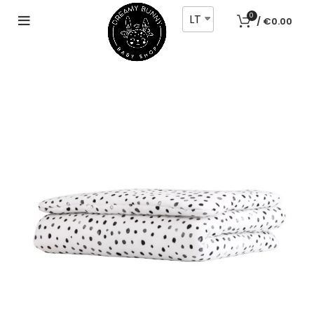
LT
0
/
€
0.00