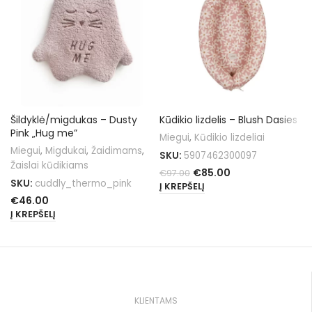
Šildyklė/migdukas – Dusty
Kūdikio lizdelis – Blush Dasies
Pink „Hug me”
Miegui
,
Kūdikio lizdeliai
Miegui
,
Migdukai
,
Žaidimams
,
SKU:
5907462300097
Žaislai kūdikiams
€
85.00
€
97.00
SKU:
cuddly_thermo_pink
Į KREPŠELĮ
€
46.00
Į KREPŠELĮ
KLIENTAMS