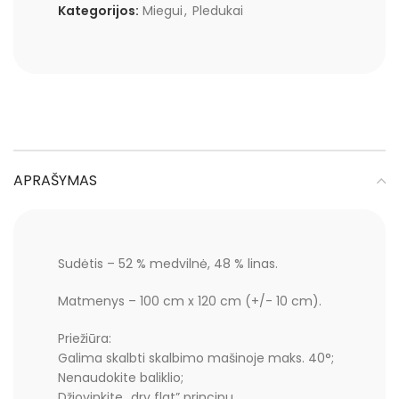
Kategorijos:
Miegui
,
Pledukai
APRAŠYMAS
Sudėtis – 52 % medvilnė, 48 % linas.
Matmenys – 100 cm x 120 cm (+/- 10 cm).
Priežiūra:
Galima skalbti skalbimo mašinoje maks. 40°;
Nenaudokite baliklio;
Džiovinkite „dry flat” principu.