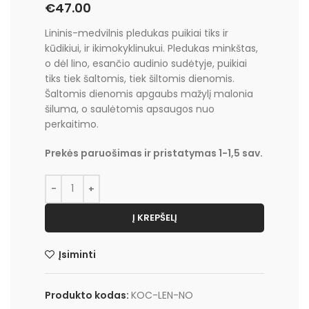
€
47.00
Lininis-medvilnis pledukas puikiai tiks ir
kūdikiui, ir ikimokyklinukui. Pledukas minkštas,
o dėl lino, esančio audinio sudėtyje, puikiai
tiks tiek šaltomis, tiek šiltomis dienomis.
Šaltomis dienomis apgaubs mažylį malonia
šiluma, o saulėtomis apsaugos nuo
perkaitimo.
Prekės paruošimas ir pristatymas 1-1,5 sav.
Į KREPŠELĮ
Įsiminti
Produkto kodas:
KOC-LEN-NO