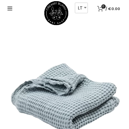
LT
0
/
€
0.00